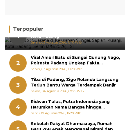
Terpopuler
Hujan Deras, 15 Titik Banjir Terdeteksi di
1
Kota Padang
Senin, 03 Agustus 2026, 17:10 WIB
Viral Ambil Batu di Sungai Gunung Nago,
2
Polresta Padang Ungkap Fakta
Sebenarnya
Senin, 03 Agustus 2026, 19:20 WIB
Tiba di Padang, Zigo Rolanda Langsung
3
Terjun Bantu Warga Terdampak Banjir
Selasa, 04 Agustus 2026, 09:25 WIB
Ridwan Tulus, Putra Indonesia yang
4
Harumkan Nama Bangsa hingga
Diabadikan dalam Buku Jepang
Sabtu, 01 Agustus 2026, 16:20 WIB
Sekolah Rakyat Dharmasraya, Rumah
5
Baru 268 Anak Menggapai Mimpi dan