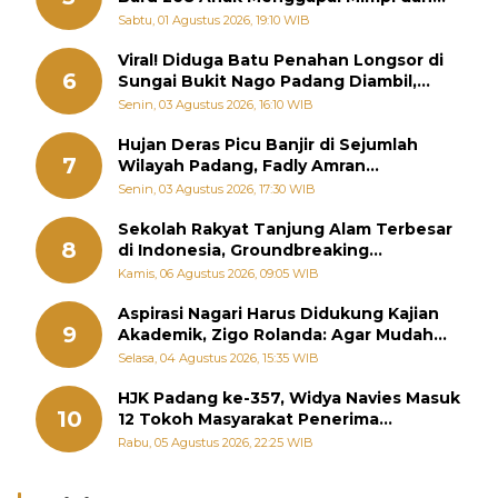
Memutus Rantai Kemiskinan
Sabtu, 01 Agustus 2026, 19:10 WIB
Viral! Diduga Batu Penahan Longsor di
6
Sungai Bukit Nago Padang Diambil,
Warga Khawatir Bencana Terulang
Senin, 03 Agustus 2026, 16:10 WIB
Hujan Deras Picu Banjir di Sejumlah
7
Wilayah Padang, Fadly Amran
Perintahkan OPD Siaga
Senin, 03 Agustus 2026, 17:30 WIB
Sekolah Rakyat Tanjung Alam Terbesar
8
di Indonesia, Groundbreaking
September
Kamis, 06 Agustus 2026, 09:05 WIB
Aspirasi Nagari Harus Didukung Kajian
9
Akademik, Zigo Rolanda: Agar Mudah
Diperjuangkan di Kementerian
Selasa, 04 Agustus 2026, 15:35 WIB
HJK Padang ke-357, Widya Navies Masuk
10
12 Tokoh Masyarakat Penerima
Penghargaan Pemko Padang
Rabu, 05 Agustus 2026, 22:25 WIB