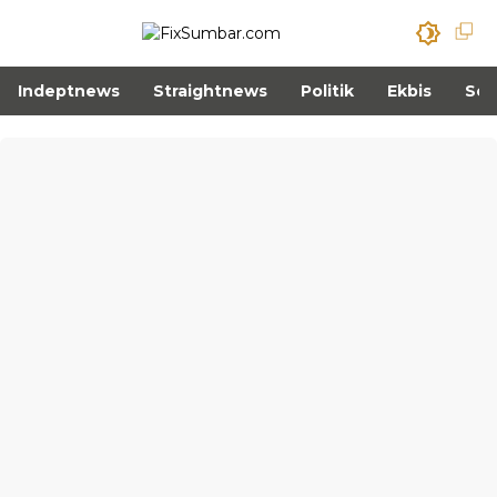
Indeptnews
Straightnews
Politik
Ekbis
Sos