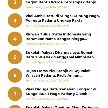
2
Terjun Bantu Warga Terdampak Banjir
Selasa, 04 Agustus 2026, 09:25 WIB
Viral Ambil Batu di Sungai Gunung Nago,
3
Polresta Padang Ungkap Fakta
Sebenarnya
Senin, 03 Agustus 2026, 19:20 WIB
Ridwan Tulus, Putra Indonesia yang
4
Harumkan Nama Bangsa hingga
Diabadikan dalam Buku Jepang
Sabtu, 01 Agustus 2026, 16:20 WIB
Sekolah Rakyat Dharmasraya, Rumah
5
Baru 268 Anak Menggapai Mimpi dan
Memutus Rantai Kemiskinan
Sabtu, 01 Agustus 2026, 19:10 WIB
Hujan Deras Picu Banjir di Sejumlah
6
Wilayah Padang, Fadly Amran
Perintahkan OPD Siaga
Senin, 03 Agustus 2026, 17:30 WIB
Viral! Diduga Batu Penahan Longsor di
7
Sungai Bukit Nago Padang Diambil,
Warga Khawatir Bencana Terulang
Senin, 03 Agustus 2026, 16:10 WIB
Sekolah Rakyat Tanjung Alam Terbesar