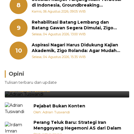
8
di Indonesia, Groundbreaking
September
Kamis, 06 Agustus 2026, 09:05 WIB
Rehabilitasi Batang Lembang dan
9
Batang Gawan Segera Dimulai, Zigo
Rolanda Pastikan Proyek Berjalan
Selasa, 04 Agustus 2026, 13:00 WIB
Aspirasi Nagari Harus Didukung Kajian
10
Akademik, Zigo Rolanda: Agar Mudah
Diperjuangkan di Kementerian
Selasa, 04 Agustus 2026, 15:35 WIB
Opini
Brasil Lebih Diunggulkan, tetapi Jepang Selalu
Tulisan terbaru dan update
Punya Cara Membuat Kejutan
Oleh:
Adrian Tuswandi
Pejabat Bukan Konten
Oleh: Adrian Tuswandi
Perang Teluk Baru: Strategi Iran
Menggoyang Hegemoni AS dari Dalam