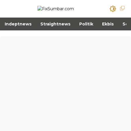
Indeptnews
Straightnews
Politik
Ekbis
Sos