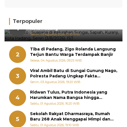
Terpopuler
Hujan Deras, 15 Titik Banjir Terdeteksi di
1
Kota Padang
Senin, 03 Agustus 2026, 17:10 WIB
Tiba di Padang, Zigo Rolanda Langsung
2
Terjun Bantu Warga Terdampak Banjir
Selasa, 04 Agustus 2026, 09:25 WIB
Viral Ambil Batu di Sungai Gunung Nago,
3
Polresta Padang Ungkap Fakta
Sebenarnya
Senin, 03 Agustus 2026, 19:20 WIB
Ridwan Tulus, Putra Indonesia yang
4
Harumkan Nama Bangsa hingga
Diabadikan dalam Buku Jepang
Sabtu, 01 Agustus 2026, 16:20 WIB
Sekolah Rakyat Dharmasraya, Rumah
5
Baru 268 Anak Menggapai Mimpi dan
Memutus Rantai Kemiskinan
Sabtu, 01 Agustus 2026, 19:10 WIB