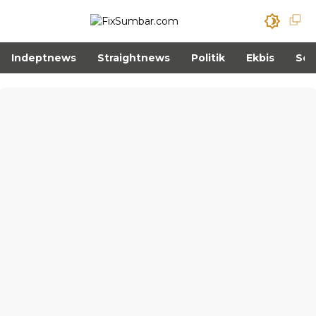
Indeptnews
Straightnews
Politik
Ekbis
Sos