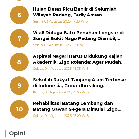
Hujan Deras Picu Banjir di Sejumlah
6
Wilayah Padang, Fadly Amran
Perintahkan OPD Siaga
Senin, 03 Agustus 2026, 17:30 WIB
Viral! Diduga Batu Penahan Longsor di
7
Sungai Bukit Nago Padang Diambil,
Warga Khawatir Bencana Terulang
Senin, 03 Agustus 2026, 16:10 WIB
Aspirasi Nagari Harus Didukung Kajian
8
Akademik, Zigo Rolanda: Agar Mudah
Diperjuangkan di Kementerian
Selasa, 04 Agustus 2026, 15:35 WIB
Sekolah Rakyat Tanjung Alam Terbesar
9
di Indonesia, Groundbreaking
September
Kamis, 06 Agustus 2026, 09:05 WIB
Rehabilitasi Batang Lembang dan
10
Batang Gawan Segera Dimulai, Zigo
Rolanda Pastikan Proyek Berjalan
Selasa, 04 Agustus 2026, 13:00 WIB
Opini
Brasil Lebih Diunggulkan, tetapi Jepang Selalu