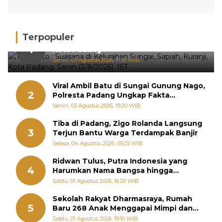
Terpopuler
Hujan Deras, 15 Titik Banjir Terdeteksi di
1
Kota Padang
Senin, 03 Agustus 2026, 17:10 WIB
Viral Ambil Batu di Sungai Gunung Nago,
2
Polresta Padang Ungkap Fakta
Sebenarnya
Senin, 03 Agustus 2026, 19:20 WIB
Tiba di Padang, Zigo Rolanda Langsung
3
Terjun Bantu Warga Terdampak Banjir
Selasa, 04 Agustus 2026, 09:25 WIB
Ridwan Tulus, Putra Indonesia yang
4
Harumkan Nama Bangsa hingga
Diabadikan dalam Buku Jepang
Sabtu, 01 Agustus 2026, 16:20 WIB
Sekolah Rakyat Dharmasraya, Rumah
5
Baru 268 Anak Menggapai Mimpi dan
Memutus Rantai Kemiskinan
Sabtu, 01 Agustus 2026, 19:10 WIB