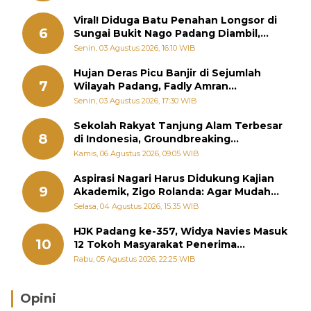
Viral! Diduga Batu Penahan Longsor di
6
Sungai Bukit Nago Padang Diambil,
Warga Khawatir Bencana Terulang
Senin, 03 Agustus 2026, 16:10 WIB
Hujan Deras Picu Banjir di Sejumlah
7
Wilayah Padang, Fadly Amran
Perintahkan OPD Siaga
Senin, 03 Agustus 2026, 17:30 WIB
Sekolah Rakyat Tanjung Alam Terbesar
8
di Indonesia, Groundbreaking
September
Kamis, 06 Agustus 2026, 09:05 WIB
Aspirasi Nagari Harus Didukung Kajian
9
Akademik, Zigo Rolanda: Agar Mudah
Diperjuangkan di Kementerian
Selasa, 04 Agustus 2026, 15:35 WIB
HJK Padang ke-357, Widya Navies Masuk
10
12 Tokoh Masyarakat Penerima
Penghargaan Pemko Padang
Rabu, 05 Agustus 2026, 22:25 WIB
Opini
Brasil Lebih Diunggulkan, tetapi Jepang Selalu