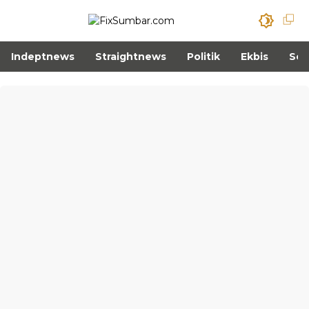
Indeptnews
Straightnews
Politik
Ekbis
Sos