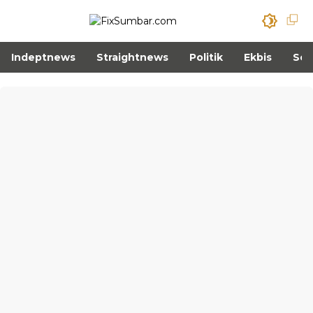
Indeptnews
Straightnews
Politik
Ekbis
Sos