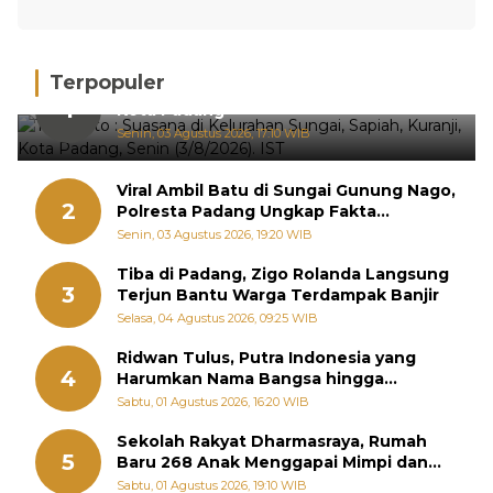
Terpopuler
Hujan Deras, 15 Titik Banjir Terdeteksi di
1
Kota Padang
Senin, 03 Agustus 2026, 17:10 WIB
Viral Ambil Batu di Sungai Gunung Nago,
2
Polresta Padang Ungkap Fakta
Sebenarnya
Senin, 03 Agustus 2026, 19:20 WIB
Tiba di Padang, Zigo Rolanda Langsung
3
Terjun Bantu Warga Terdampak Banjir
Selasa, 04 Agustus 2026, 09:25 WIB
Ridwan Tulus, Putra Indonesia yang
4
Harumkan Nama Bangsa hingga
Diabadikan dalam Buku Jepang
Sabtu, 01 Agustus 2026, 16:20 WIB
Sekolah Rakyat Dharmasraya, Rumah
5
Baru 268 Anak Menggapai Mimpi dan
Memutus Rantai Kemiskinan
Sabtu, 01 Agustus 2026, 19:10 WIB