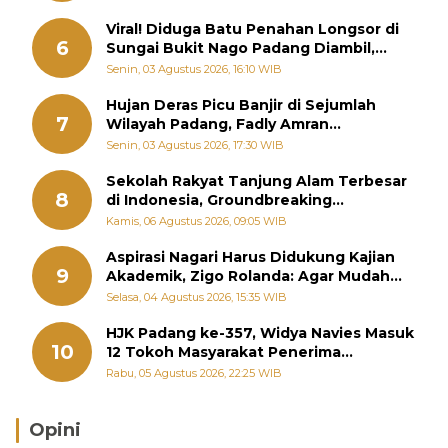
Viral! Diduga Batu Penahan Longsor di
6
Sungai Bukit Nago Padang Diambil,
Warga Khawatir Bencana Terulang
Senin, 03 Agustus 2026, 16:10 WIB
Hujan Deras Picu Banjir di Sejumlah
7
Wilayah Padang, Fadly Amran
Perintahkan OPD Siaga
Senin, 03 Agustus 2026, 17:30 WIB
Sekolah Rakyat Tanjung Alam Terbesar
8
di Indonesia, Groundbreaking
September
Kamis, 06 Agustus 2026, 09:05 WIB
Aspirasi Nagari Harus Didukung Kajian
9
Akademik, Zigo Rolanda: Agar Mudah
Diperjuangkan di Kementerian
Selasa, 04 Agustus 2026, 15:35 WIB
HJK Padang ke-357, Widya Navies Masuk
10
12 Tokoh Masyarakat Penerima
Penghargaan Pemko Padang
Rabu, 05 Agustus 2026, 22:25 WIB
Opini
Brasil Lebih Diunggulkan, tetapi Jepang Selalu