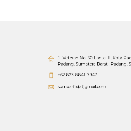
Jl. Veteran No. 50 Lantai II, Kota P
Padang, Sumatera Barat., Padang, 
+62 823-8841-7947
sumbarfix(at)gmail.com