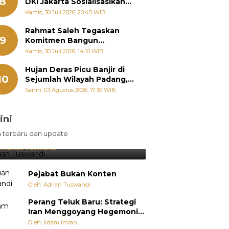
8
DKI Jakarta Sosialisasikan
Hukum Acara Penyelesaian
Kamis, 30 Juli 2026, 20:45 WIB
Sengketa Informasi Publik
Rahmat Saleh Tegaskan
9
Komitmen Bangun
Pertanian Sumbar Tanpa
Kamis, 30 Juli 2026, 14:10 WIB
Batas Wilayah Dapil
Hujan Deras Picu Banjir di
10
Sejumlah Wilayah Padang,
Fadly Amran Perintahkan
Senin, 03 Agustus 2026, 17:30 WIB
OPD Siaga
ini
sil Lebih Diunggulkan, tetapi
n terbaru dan update
pang Selalu Punya Cara Membuat
jutan
:
Adrian Tuswandi
Pejabat Bukan Konten
Oleh: Adrian Tuswandi
Perang Teluk Baru: Strategi
Iran Menggoyang Hegemoni
AS dari Dalam
Oleh: Irdam Imran