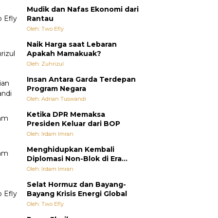
Mudik dan Nafas Ekonomi dari
Rantau
Oleh: Two Efly
Naik Harga saat Lebaran
Apakah Mamakuak?
Oleh: Zuhrizul
Insan Antara Garda Terdepan
Program Negara
Oleh: Adrian Tuswandi
Ketika DPR Memaksa
Presiden Keluar dari BOP
Oleh: Irdam Imran
Menghidupkan Kembali
Diplomasi Non-Blok di Era
Multipolar
Oleh: Irdam Imran
Selat Hormuz dan Bayang-
Bayang Krisis Energi Global
Oleh: Two Efly