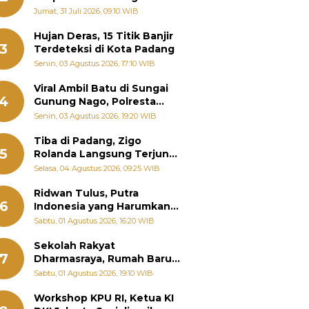
Pemanenan Kayu Ilegal di
Jumat, 31 Juli 2026, 09:10 WIB
Sariak Bayang ke Kejari
Solok
Hujan Deras, 15 Titik Banjir
3
Terdeteksi di Kota Padang
Senin, 03 Agustus 2026, 17:10 WIB
Viral Ambil Batu di Sungai
4
Gunung Nago, Polresta
Padang Ungkap Fakta
Senin, 03 Agustus 2026, 19:20 WIB
Sebenarnya
Tiba di Padang, Zigo
5
Rolanda Langsung Terjun
Bantu Warga Terdampak
Selasa, 04 Agustus 2026, 09:25 WIB
Banjir
Ridwan Tulus, Putra
6
Indonesia yang Harumkan
Nama Bangsa hingga
Sabtu, 01 Agustus 2026, 16:20 WIB
Diabadikan dalam Buku
Jepang
Sekolah Rakyat
7
Dharmasraya, Rumah Baru
268 Anak Menggapai Mimpi
Sabtu, 01 Agustus 2026, 19:10 WIB
dan Memutus Rantai
Kemiskinan
Workshop KPU RI, Ketua KI