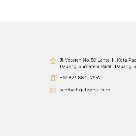
Jl. Veteran No. 50 Lantai II, Kota P
Padang, Sumatera Barat., Padang, 
+62 823-8841-7947
sumbarfix(at)gmail.com