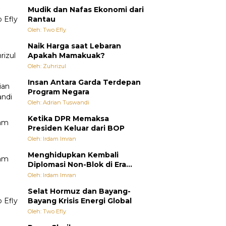
Mudik dan Nafas Ekonomi dari
Rantau
Oleh: Two Efly
Naik Harga saat Lebaran
Apakah Mamakuak?
Oleh: Zuhrizul
Insan Antara Garda Terdepan
Program Negara
Oleh: Adrian Tuswandi
Ketika DPR Memaksa
Presiden Keluar dari BOP
Oleh: Irdam Imran
Menghidupkan Kembali
Diplomasi Non-Blok di Era
Multipolar
Oleh: Irdam Imran
Selat Hormuz dan Bayang-
Bayang Krisis Energi Global
Oleh: Two Efly