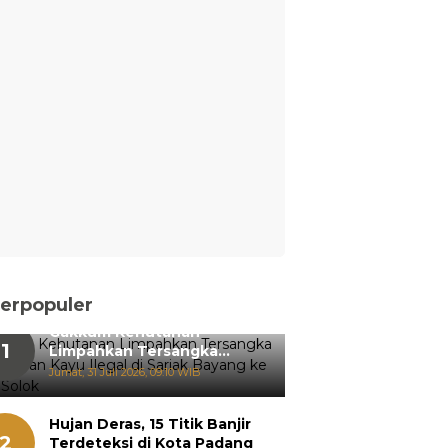
erpopuler
Gakkum Kehutanan
1
Limpahkan Tersangka
Pemanenan Kayu Ilegal di
Jumat, 31 Juli 2026, 09:10 WIB
Sariak Bayang ke Kejari
Solok
Hujan Deras, 15 Titik Banjir
2
Terdeteksi di Kota Padang