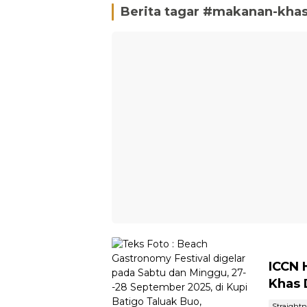
Berita tagar #
makanan-kha
ICCN 
Khas 
Straight