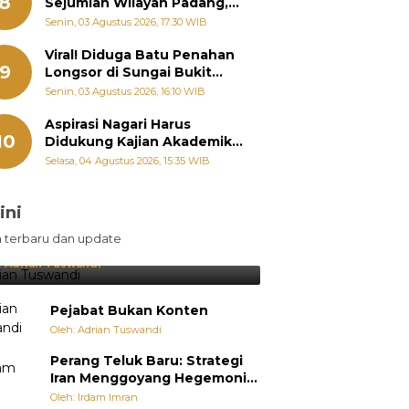
8
Sejumlah Wilayah Padang,
Fadly Amran Perintahkan
Senin, 03 Agustus 2026, 17:30 WIB
OPD Siaga
Viral! Diduga Batu Penahan
9
Longsor di Sungai Bukit
Nago Padang Diambil, Warga
Senin, 03 Agustus 2026, 16:10 WIB
Khawatir Bencana Terulang
Aspirasi Nagari Harus
10
Didukung Kajian Akademik,
Zigo Rolanda: Agar Mudah
Selasa, 04 Agustus 2026, 15:35 WIB
Diperjuangkan di
Kementerian
ini
sil Lebih Diunggulkan, tetapi
n terbaru dan update
pang Selalu Punya Cara Membuat
jutan
:
Adrian Tuswandi
Pejabat Bukan Konten
Oleh: Adrian Tuswandi
Perang Teluk Baru: Strategi
Iran Menggoyang Hegemoni
AS dari Dalam
Oleh: Irdam Imran