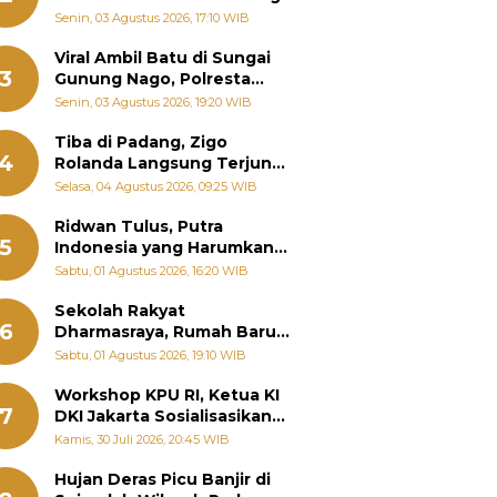
Senin, 03 Agustus 2026, 17:10 WIB
Viral Ambil Batu di Sungai
3
Gunung Nago, Polresta
Padang Ungkap Fakta
Senin, 03 Agustus 2026, 19:20 WIB
Sebenarnya
Tiba di Padang, Zigo
4
Rolanda Langsung Terjun
Bantu Warga Terdampak
Selasa, 04 Agustus 2026, 09:25 WIB
Banjir
Ridwan Tulus, Putra
5
Indonesia yang Harumkan
Nama Bangsa hingga
Sabtu, 01 Agustus 2026, 16:20 WIB
Diabadikan dalam Buku
Jepang
Sekolah Rakyat
6
Dharmasraya, Rumah Baru
268 Anak Menggapai Mimpi
Sabtu, 01 Agustus 2026, 19:10 WIB
dan Memutus Rantai
Kemiskinan
Workshop KPU RI, Ketua KI
7
DKI Jakarta Sosialisasikan
Hukum Acara Penyelesaian
Kamis, 30 Juli 2026, 20:45 WIB
Sengketa Informasi Publik
Hujan Deras Picu Banjir di