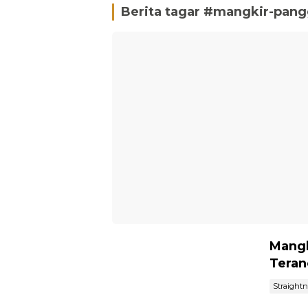
Berita tagar #
mangkir-pangg
Mangk
Teran
Straight