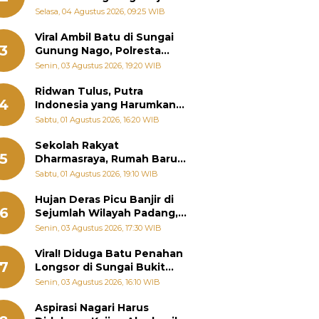
Bantu Warga Terdampak
Selasa, 04 Agustus 2026, 09:25 WIB
Banjir
Viral Ambil Batu di Sungai
3
Gunung Nago, Polresta
Padang Ungkap Fakta
Senin, 03 Agustus 2026, 19:20 WIB
Sebenarnya
Ridwan Tulus, Putra
4
Indonesia yang Harumkan
Nama Bangsa hingga
Sabtu, 01 Agustus 2026, 16:20 WIB
Diabadikan dalam Buku
Jepang
Sekolah Rakyat
5
Dharmasraya, Rumah Baru
268 Anak Menggapai Mimpi
Sabtu, 01 Agustus 2026, 19:10 WIB
dan Memutus Rantai
Kemiskinan
Hujan Deras Picu Banjir di
6
Sejumlah Wilayah Padang,
Fadly Amran Perintahkan
Senin, 03 Agustus 2026, 17:30 WIB
OPD Siaga
Viral! Diduga Batu Penahan
7
Longsor di Sungai Bukit
Nago Padang Diambil, Warga
Senin, 03 Agustus 2026, 16:10 WIB
Khawatir Bencana Terulang
Aspirasi Nagari Harus