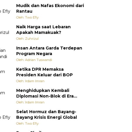
Mudik dan Nafas Ekonomi dari
Rantau
Oleh: Two Efly
Naik Harga saat Lebaran
Apakah Mamakuak?
Oleh: Zuhrizul
Insan Antara Garda Terdepan
Program Negara
Oleh: Adrian Tuswandi
Ketika DPR Memaksa
Presiden Keluar dari BOP
Oleh: Irdam Imran
Menghidupkan Kembali
Diplomasi Non-Blok di Era
Multipolar
Oleh: Irdam Imran
Selat Hormuz dan Bayang-
Bayang Krisis Energi Global
Oleh: Two Efly