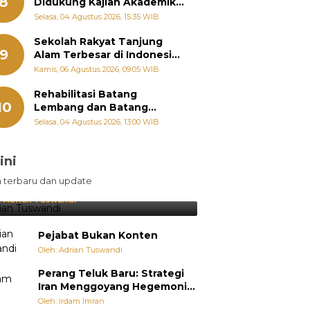
8
Didukung Kajian Akademik,
Zigo Rolanda: Agar Mudah
Selasa, 04 Agustus 2026, 15:35 WIB
Diperjuangkan di
Kementerian
Sekolah Rakyat Tanjung
9
Alam Terbesar di Indonesia,
Groundbreaking September
Kamis, 06 Agustus 2026, 09:05 WIB
Rehabilitasi Batang
10
Lembang dan Batang
Gawan Segera Dimulai, Zigo
Selasa, 04 Agustus 2026, 13:00 WIB
Rolanda Pastikan Proyek
Berjalan
ini
sil Lebih Diunggulkan, tetapi
n terbaru dan update
pang Selalu Punya Cara Membuat
jutan
:
Adrian Tuswandi
Pejabat Bukan Konten
Oleh: Adrian Tuswandi
Perang Teluk Baru: Strategi
Iran Menggoyang Hegemoni
AS dari Dalam
Oleh: Irdam Imran