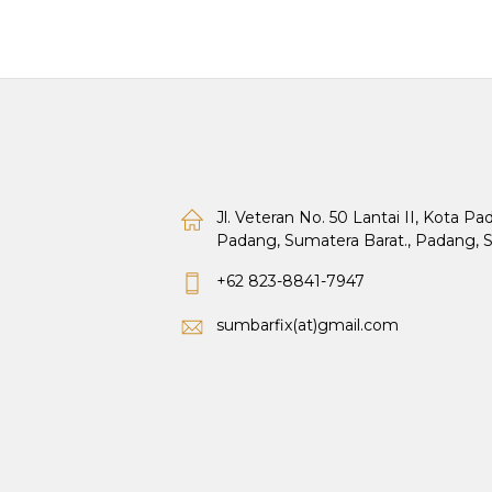
Jl. Veteran No. 50 Lantai II, Kota P
Padang, Sumatera Barat., Padang, 
+62 823-8841-7947
sumbarfix(at)gmail.com