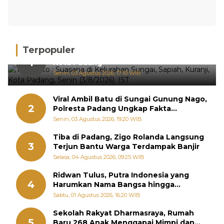
Terpopuler
Hujan Deras, 15 Titik Banjir Terdeteksi di
1
Kota Padang
Senin, 03 Agustus 2026, 17:10 WIB
Viral Ambil Batu di Sungai Gunung Nago,
2
Polresta Padang Ungkap Fakta
Sebenarnya
Senin, 03 Agustus 2026, 19:20 WIB
Tiba di Padang, Zigo Rolanda Langsung
3
Terjun Bantu Warga Terdampak Banjir
Selasa, 04 Agustus 2026, 09:25 WIB
Ridwan Tulus, Putra Indonesia yang
4
Harumkan Nama Bangsa hingga
Diabadikan dalam Buku Jepang
Sabtu, 01 Agustus 2026, 16:20 WIB
Sekolah Rakyat Dharmasraya, Rumah
5
Baru 268 Anak Menggapai Mimpi dan