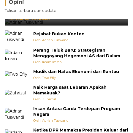
Opini
Brasil Lebih Diunggulkan, tetapi Jepang Selalu
Tulisan terbaru dan update
Punya Cara Membuat Kejutan
Oleh:
Adrian Tuswandi
Pejabat Bukan Konten
Oleh: Adrian Tuswandi
Perang Teluk Baru: Strategi Iran
Menggoyang Hegemoni AS dari Dalam
Oleh: Irdam Imran
Mudik dan Nafas Ekonomi dari Rantau
Oleh: Two Efly
Naik Harga saat Lebaran Apakah
Mamakuak?
Oleh: Zuhrizul
Insan Antara Garda Terdepan Program
Negara
Oleh: Adrian Tuswandi
Ketika DPR Memaksa Presiden Keluar dari