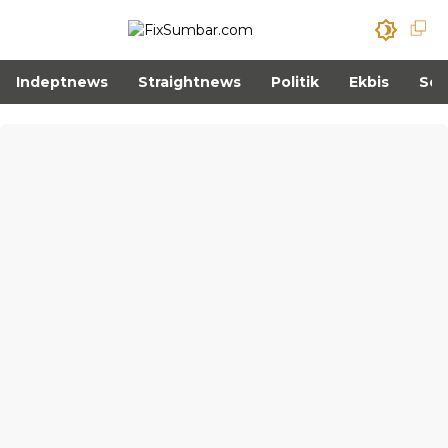
Indeptnews
Straightnews
Politik
Ekbis
Sos