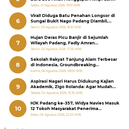
Memutus Rantai Kemiskinan
Sabtu, 01 Agustus 2026, 19:10 WIB
Viral! Diduga Batu Penahan Longsor di
6
Sungai Bukit Nago Padang Diambil,
Warga Khawatir Bencana Terulang
Senin, 03 Agustus 2026, 16:10 WIB
Hujan Deras Picu Banjir di Sejumlah
7
Wilayah Padang, Fadly Amran
Perintahkan OPD Siaga
Senin, 03 Agustus 2026, 17:30 WIB
Sekolah Rakyat Tanjung Alam Terbesar
8
di Indonesia, Groundbreaking
September
Kamis, 06 Agustus 2026, 09:05 WIB
Aspirasi Nagari Harus Didukung Kajian
9
Akademik, Zigo Rolanda: Agar Mudah
Diperjuangkan di Kementerian
Selasa, 04 Agustus 2026, 15:35 WIB
HJK Padang ke-357, Widya Navies Masuk
10
12 Tokoh Masyarakat Penerima
Penghargaan Pemko Padang
Rabu, 05 Agustus 2026, 22:25 WIB