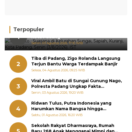
Terpopuler
Hujan Deras, 15 Titik Banjir Terdeteksi di
1
Kota Padang
Senin, 03 Agustus 2026, 17:10 WIB
Tiba di Padang, Zigo Rolanda Langsung
2
Terjun Bantu Warga Terdampak Banjir
Selasa, 04 Agustus 2026, 09:25 WIB
Viral Ambil Batu di Sungai Gunung Nago,
3
Polresta Padang Ungkap Fakta
Sebenarnya
Senin, 03 Agustus 2026, 19:20 WIB
Ridwan Tulus, Putra Indonesia yang
4
Harumkan Nama Bangsa hingga
Diabadikan dalam Buku Jepang
Sabtu, 01 Agustus 2026, 16:20 WIB
Sekolah Rakyat Dharmasraya, Rumah
5
Baru 268 Anak Menggapai Mimpi dan