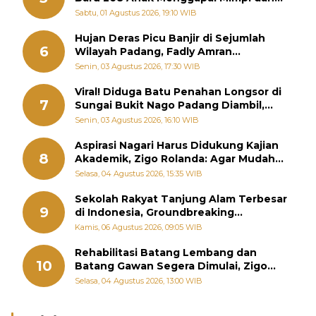
Memutus Rantai Kemiskinan
Sabtu, 01 Agustus 2026, 19:10 WIB
Hujan Deras Picu Banjir di Sejumlah
6
Wilayah Padang, Fadly Amran
Perintahkan OPD Siaga
Senin, 03 Agustus 2026, 17:30 WIB
Viral! Diduga Batu Penahan Longsor di
7
Sungai Bukit Nago Padang Diambil,
Warga Khawatir Bencana Terulang
Senin, 03 Agustus 2026, 16:10 WIB
Aspirasi Nagari Harus Didukung Kajian
8
Akademik, Zigo Rolanda: Agar Mudah
Diperjuangkan di Kementerian
Selasa, 04 Agustus 2026, 15:35 WIB
Sekolah Rakyat Tanjung Alam Terbesar
9
di Indonesia, Groundbreaking
September
Kamis, 06 Agustus 2026, 09:05 WIB
Rehabilitasi Batang Lembang dan
10
Batang Gawan Segera Dimulai, Zigo
Rolanda Pastikan Proyek Berjalan
Selasa, 04 Agustus 2026, 13:00 WIB