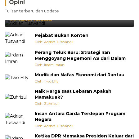
Opini
Brasil Lebih Diunggulkan, tetapi Jepang Selalu
Tulisan terbaru dan update
Punya Cara Membuat Kejutan
Oleh:
Adrian Tuswandi
Pejabat Bukan Konten
Oleh: Adrian Tuswandi
Perang Teluk Baru: Strategi Iran
Menggoyang Hegemoni AS dari Dalam
Oleh: Irdam Imran
Mudik dan Nafas Ekonomi dari Rantau
Oleh: Two Efly
Naik Harga saat Lebaran Apakah
Mamakuak?
Oleh: Zuhrizul
Insan Antara Garda Terdepan Program
Negara
Oleh: Adrian Tuswandi
Ketika DPR Memaksa Presiden Keluar dari