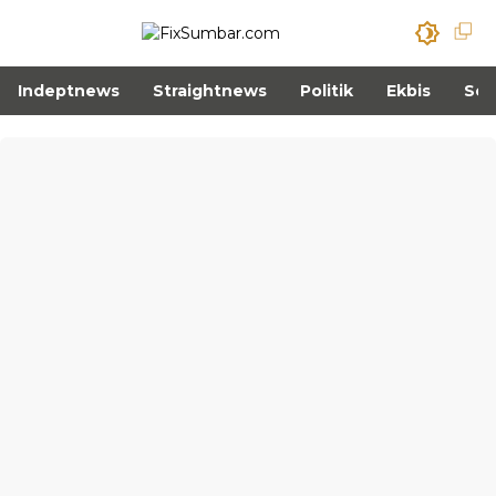
Indeptnews
Straightnews
Politik
Ekbis
Sos