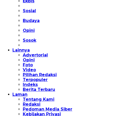
Ekbis
Sosial
Budaya
Opini
Sosok
Lainnya
Advertorial
Opini
Foto
Video
Pilihan Redaksi
Terpopuler
Indeks
Berita Terbaru
Laman
Tentang Kami
Redaksi
Pedoman Media Siber
Kebijakan Privasi