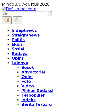
Minggu, 9 Agustus 2026
Indeptnews
Straightnews
Politik
Ekbis
Sosial
Budaya
Opini
Lainnya
Sosok
Advertorial
Opini
Foto
Video
Pilihan Redaksi
Terpopuler
Indeks
Berita Terbaru