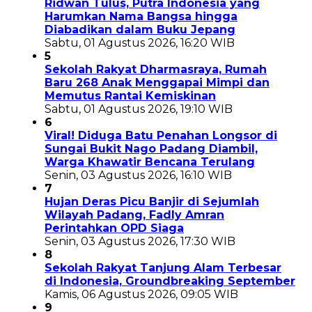
Ridwan Tulus, Putra Indonesia yang
Harumkan Nama Bangsa hingga
Diabadikan dalam Buku Jepang
Sabtu, 01 Agustus 2026, 16:20 WIB
5
Sekolah Rakyat Dharmasraya, Rumah
Baru 268 Anak Menggapai Mimpi dan
Memutus Rantai Kemiskinan
Sabtu, 01 Agustus 2026, 19:10 WIB
6
Viral! Diduga Batu Penahan Longsor di
Sungai Bukit Nago Padang Diambil,
Warga Khawatir Bencana Terulang
Senin, 03 Agustus 2026, 16:10 WIB
7
Hujan Deras Picu Banjir di Sejumlah
Wilayah Padang, Fadly Amran
Perintahkan OPD Siaga
Senin, 03 Agustus 2026, 17:30 WIB
8
Sekolah Rakyat Tanjung Alam Terbesar
di Indonesia, Groundbreaking September
Kamis, 06 Agustus 2026, 09:05 WIB
9