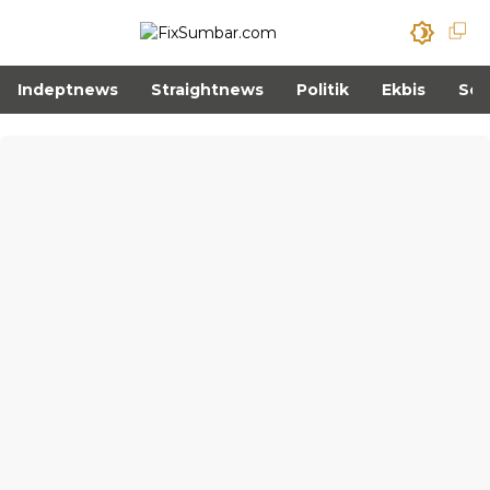
Indeptnews
Straightnews
Politik
Ekbis
Sos