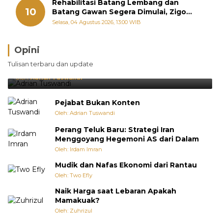
Rehabilitasi Batang Lembang dan
10
Batang Gawan Segera Dimulai, Zigo
Rolanda Pastikan Proyek Berjalan
Selasa, 04 Agustus 2026, 13:00 WIB
Opini
Brasil Lebih Diunggulkan, tetapi Jepang Selalu
Tulisan terbaru dan update
Punya Cara Membuat Kejutan
Oleh:
Adrian Tuswandi
Pejabat Bukan Konten
Oleh: Adrian Tuswandi
Perang Teluk Baru: Strategi Iran
Menggoyang Hegemoni AS dari Dalam
Oleh: Irdam Imran
Mudik dan Nafas Ekonomi dari Rantau
Oleh: Two Efly
Naik Harga saat Lebaran Apakah
Mamakuak?
Oleh: Zuhrizul