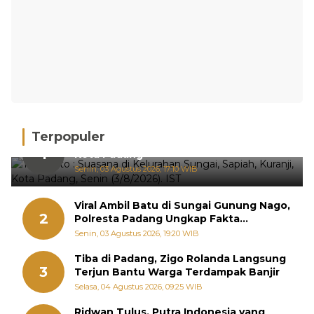
Terpopuler
Hujan Deras, 15 Titik Banjir Terdeteksi di
1
Kota Padang
Senin, 03 Agustus 2026, 17:10 WIB
Viral Ambil Batu di Sungai Gunung Nago,
2
Polresta Padang Ungkap Fakta
Sebenarnya
Senin, 03 Agustus 2026, 19:20 WIB
Tiba di Padang, Zigo Rolanda Langsung
3
Terjun Bantu Warga Terdampak Banjir
Selasa, 04 Agustus 2026, 09:25 WIB
Ridwan Tulus, Putra Indonesia yang