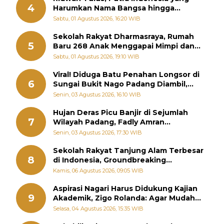
4
Harumkan Nama Bangsa hingga
Diabadikan dalam Buku Jepang
Sabtu, 01 Agustus 2026, 16:20 WIB
Sekolah Rakyat Dharmasraya, Rumah
5
Baru 268 Anak Menggapai Mimpi dan
Memutus Rantai Kemiskinan
Sabtu, 01 Agustus 2026, 19:10 WIB
Viral! Diduga Batu Penahan Longsor di
6
Sungai Bukit Nago Padang Diambil,
Warga Khawatir Bencana Terulang
Senin, 03 Agustus 2026, 16:10 WIB
Hujan Deras Picu Banjir di Sejumlah
7
Wilayah Padang, Fadly Amran
Perintahkan OPD Siaga
Senin, 03 Agustus 2026, 17:30 WIB
Sekolah Rakyat Tanjung Alam Terbesar
8
di Indonesia, Groundbreaking
September
Kamis, 06 Agustus 2026, 09:05 WIB
Aspirasi Nagari Harus Didukung Kajian
9
Akademik, Zigo Rolanda: Agar Mudah
Diperjuangkan di Kementerian
Selasa, 04 Agustus 2026, 15:35 WIB