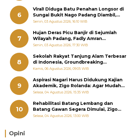
Viral! Diduga Batu Penahan Longsor di
6
Sungai Bukit Nago Padang Diambil,
Warga Khawatir Bencana Terulang
Senin, 03 Agustus 2026, 16:10 WIB
Hujan Deras Picu Banjir di Sejumlah
7
Wilayah Padang, Fadly Amran
Perintahkan OPD Siaga
Senin, 03 Agustus 2026, 17:30 WIB
Sekolah Rakyat Tanjung Alam Terbesar
8
di Indonesia, Groundbreaking
September
Kamis, 06 Agustus 2026, 09:05 WIB
Aspirasi Nagari Harus Didukung Kajian
9
Akademik, Zigo Rolanda: Agar Mudah
Diperjuangkan di Kementerian
Selasa, 04 Agustus 2026, 15:35 WIB
Rehabilitasi Batang Lembang dan
10
Batang Gawan Segera Dimulai, Zigo
Rolanda Pastikan Proyek Berjalan
Selasa, 04 Agustus 2026, 13:00 WIB
Opini
Brasil Lebih Diunggulkan, tetapi Jepang Selalu