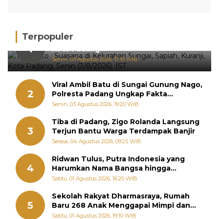
Terpopuler
Hujan Deras, 15 Titik Banjir Terdeteksi di
1
Kota Padang
Senin, 03 Agustus 2026, 17:10 WIB
Viral Ambil Batu di Sungai Gunung Nago,
2
Polresta Padang Ungkap Fakta
Sebenarnya
Senin, 03 Agustus 2026, 19:20 WIB
Tiba di Padang, Zigo Rolanda Langsung
3
Terjun Bantu Warga Terdampak Banjir
Selasa, 04 Agustus 2026, 09:25 WIB
Ridwan Tulus, Putra Indonesia yang
4
Harumkan Nama Bangsa hingga
Diabadikan dalam Buku Jepang
Sabtu, 01 Agustus 2026, 16:20 WIB
Sekolah Rakyat Dharmasraya, Rumah
5
Baru 268 Anak Menggapai Mimpi dan
Memutus Rantai Kemiskinan
Sabtu, 01 Agustus 2026, 19:10 WIB