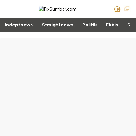
Indeptnews
Straightnews
Politik
Ekbis
Sos