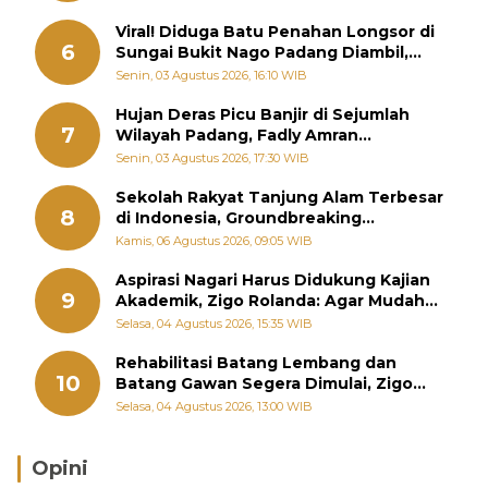
Viral! Diduga Batu Penahan Longsor di
6
Sungai Bukit Nago Padang Diambil,
Warga Khawatir Bencana Terulang
Senin, 03 Agustus 2026, 16:10 WIB
Hujan Deras Picu Banjir di Sejumlah
7
Wilayah Padang, Fadly Amran
Perintahkan OPD Siaga
Senin, 03 Agustus 2026, 17:30 WIB
Sekolah Rakyat Tanjung Alam Terbesar
8
di Indonesia, Groundbreaking
September
Kamis, 06 Agustus 2026, 09:05 WIB
Aspirasi Nagari Harus Didukung Kajian
9
Akademik, Zigo Rolanda: Agar Mudah
Diperjuangkan di Kementerian
Selasa, 04 Agustus 2026, 15:35 WIB
Rehabilitasi Batang Lembang dan
10
Batang Gawan Segera Dimulai, Zigo
Rolanda Pastikan Proyek Berjalan
Selasa, 04 Agustus 2026, 13:00 WIB
Opini
Brasil Lebih Diunggulkan, tetapi Jepang Selalu