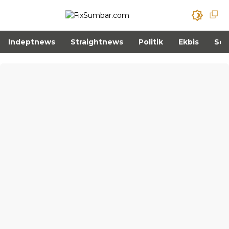
Indeptnews
Straightnews
Politik
Ekbis
Sos