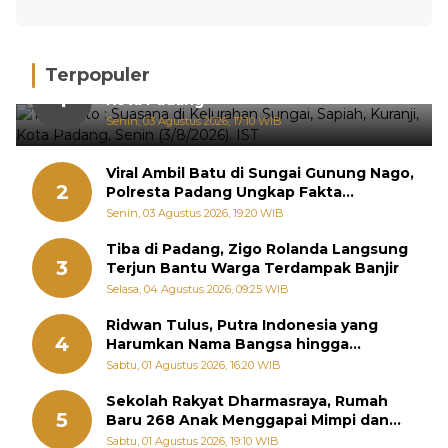
Terpopuler
Hujan Deras, 15 Titik Banjir Terdeteksi di
1
Kota Padang
Senin, 03 Agustus 2026, 17:10 WIB
Viral Ambil Batu di Sungai Gunung Nago,
2
Polresta Padang Ungkap Fakta
Sebenarnya
Senin, 03 Agustus 2026, 19:20 WIB
Tiba di Padang, Zigo Rolanda Langsung
3
Terjun Bantu Warga Terdampak Banjir
Selasa, 04 Agustus 2026, 09:25 WIB
Ridwan Tulus, Putra Indonesia yang
4
Harumkan Nama Bangsa hingga
Diabadikan dalam Buku Jepang
Sabtu, 01 Agustus 2026, 16:20 WIB
Sekolah Rakyat Dharmasraya, Rumah
5
Baru 268 Anak Menggapai Mimpi dan
Memutus Rantai Kemiskinan
Sabtu, 01 Agustus 2026, 19:10 WIB