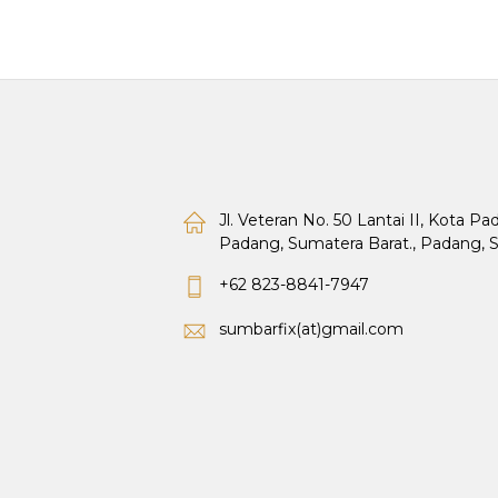
Jl. Veteran No. 50 Lantai II, Kota P
Padang, Sumatera Barat., Padang, 
+62 823-8841-7947
sumbarfix(at)gmail.com