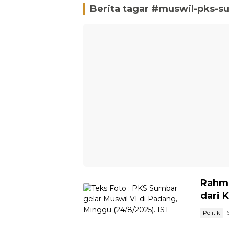
Berita tagar #
muswil-pks-s
Rahma
dari 
Politik