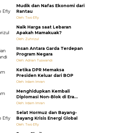
Mudik dan Nafas Ekonomi dari
Rantau
Oleh: Two Efly
Naik Harga saat Lebaran
Apakah Mamakuak?
Oleh: Zuhrizul
Insan Antara Garda Terdepan
Program Negara
Oleh: Adrian Tuswandi
Ketika DPR Memaksa
Presiden Keluar dari BOP
Oleh: Irdam Imran
Menghidupkan Kembali
Diplomasi Non-Blok di Era
Multipolar
Oleh: Irdam Imran
Selat Hormuz dan Bayang-
Bayang Krisis Energi Global
Oleh: Two Efly