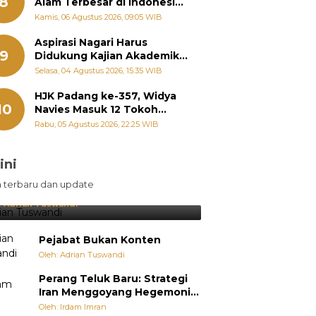
8
Alam Terbesar di Indonesia,
Groundbreaking September
Kamis, 06 Agustus 2026, 09:05 WIB
Aspirasi Nagari Harus
9
Didukung Kajian Akademik,
Zigo Rolanda: Agar Mudah
Selasa, 04 Agustus 2026, 15:35 WIB
Diperjuangkan di
Kementerian
HJK Padang ke-357, Widya
10
Navies Masuk 12 Tokoh
Masyarakat Penerima
Rabu, 05 Agustus 2026, 22:25 WIB
Penghargaan Pemko
Padang
ini
sil Lebih Diunggulkan, tetapi
n terbaru dan update
pang Selalu Punya Cara Membuat
jutan
:
Adrian Tuswandi
Pejabat Bukan Konten
Oleh: Adrian Tuswandi
Perang Teluk Baru: Strategi
Iran Menggoyang Hegemoni
AS dari Dalam
Oleh: Irdam Imran