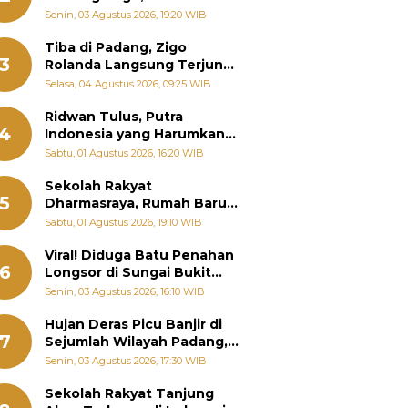
Padang Ungkap Fakta
Senin, 03 Agustus 2026, 19:20 WIB
Sebenarnya
Tiba di Padang, Zigo
3
Rolanda Langsung Terjun
Bantu Warga Terdampak
Selasa, 04 Agustus 2026, 09:25 WIB
Banjir
Ridwan Tulus, Putra
4
Indonesia yang Harumkan
Nama Bangsa hingga
Sabtu, 01 Agustus 2026, 16:20 WIB
Diabadikan dalam Buku
Jepang
Sekolah Rakyat
5
Dharmasraya, Rumah Baru
268 Anak Menggapai Mimpi
Sabtu, 01 Agustus 2026, 19:10 WIB
dan Memutus Rantai
Kemiskinan
Viral! Diduga Batu Penahan
6
Longsor di Sungai Bukit
Nago Padang Diambil, Warga
Senin, 03 Agustus 2026, 16:10 WIB
Khawatir Bencana Terulang
Hujan Deras Picu Banjir di
7
Sejumlah Wilayah Padang,
Fadly Amran Perintahkan
Senin, 03 Agustus 2026, 17:30 WIB
OPD Siaga
Sekolah Rakyat Tanjung