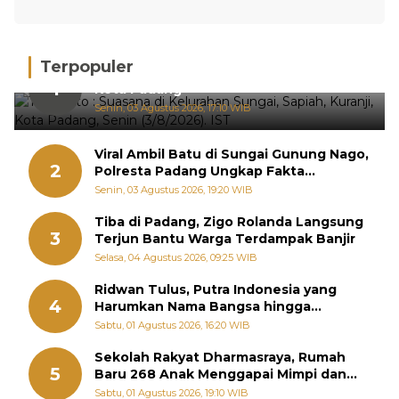
Terpopuler
Hujan Deras, 15 Titik Banjir Terdeteksi di
1
Kota Padang
Senin, 03 Agustus 2026, 17:10 WIB
Viral Ambil Batu di Sungai Gunung Nago,
2
Polresta Padang Ungkap Fakta
Sebenarnya
Senin, 03 Agustus 2026, 19:20 WIB
Tiba di Padang, Zigo Rolanda Langsung
3
Terjun Bantu Warga Terdampak Banjir
Selasa, 04 Agustus 2026, 09:25 WIB
Ridwan Tulus, Putra Indonesia yang
4
Harumkan Nama Bangsa hingga
Diabadikan dalam Buku Jepang
Sabtu, 01 Agustus 2026, 16:20 WIB
Sekolah Rakyat Dharmasraya, Rumah
5
Baru 268 Anak Menggapai Mimpi dan
Memutus Rantai Kemiskinan
Sabtu, 01 Agustus 2026, 19:10 WIB