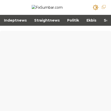
Indeptnews
Straightnews
Politik
Ekbis
Sos