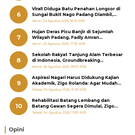
Viral! Diduga Batu Penahan Longsor di
6
Sungai Bukit Nago Padang Diambil,
Warga Khawatir Bencana Terulang
Senin, 03 Agustus 2026, 16:10 WIB
Hujan Deras Picu Banjir di Sejumlah
7
Wilayah Padang, Fadly Amran
Perintahkan OPD Siaga
Senin, 03 Agustus 2026, 17:30 WIB
Sekolah Rakyat Tanjung Alam Terbesar
8
di Indonesia, Groundbreaking
September
Kamis, 06 Agustus 2026, 09:05 WIB
Aspirasi Nagari Harus Didukung Kajian
9
Akademik, Zigo Rolanda: Agar Mudah
Diperjuangkan di Kementerian
Selasa, 04 Agustus 2026, 15:35 WIB
Rehabilitasi Batang Lembang dan
10
Batang Gawan Segera Dimulai, Zigo
Rolanda Pastikan Proyek Berjalan
Selasa, 04 Agustus 2026, 13:00 WIB
Opini
Brasil Lebih Diunggulkan, tetapi Jepang Selalu