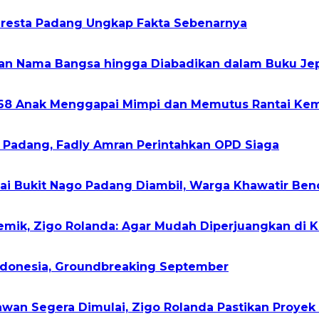
olresta Padang Ungkap Fakta Sebenarnya
kan Nama Bangsa hingga Diabadikan dalam Buku Je
268 Anak Menggapai Mimpi dan Memutus Rantai Kem
h Padang, Fadly Amran Perintahkan OPD Siaga
gai Bukit Nago Padang Diambil, Warga Khawatir Ben
demik, Zigo Rolanda: Agar Mudah Diperjuangkan di 
Indonesia, Groundbreaking September
wan Segera Dimulai, Zigo Rolanda Pastikan Proyek 