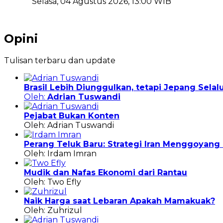
Selasa, 04 Agustus 2026, 13:00 WIB
Opini
Tulisan terbaru dan update
Brasil Lebih Diunggulkan, tetapi Jepang Sela
Oleh:
Adrian Tuswandi
Pejabat Bukan Konten
Oleh: Adrian Tuswandi
Perang Teluk Baru: Strategi Iran Menggoyan
Oleh: Irdam Imran
Mudik dan Nafas Ekonomi dari Rantau
Oleh: Two Efly
Naik Harga saat Lebaran Apakah Mamakuak?
Oleh: Zuhrizul