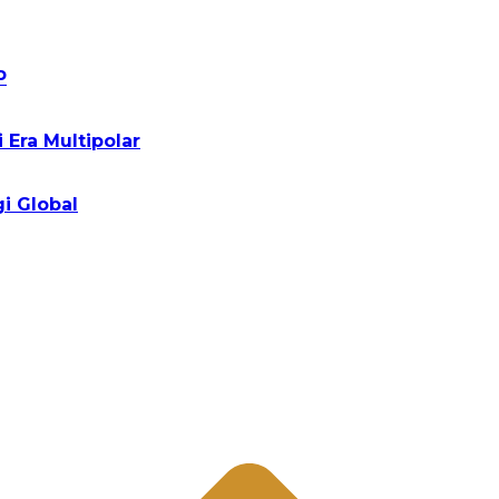
P
Era Multipolar
i Global