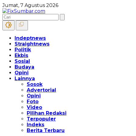
Jumat, 7 Agustus 2026
Indeptnews
Straightnews
Politik
Ekbis
Sosial
Budaya
Opini
Lainnya
Sosok
Advertorial
Opini
Foto
Video
Pilihan Redaksi
Terpopuler
Indeks
Berita Terbaru