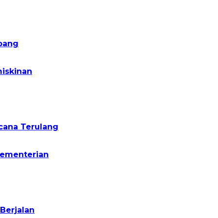
pang
iskinan
cana Terulang
Kementerian
Berjalan