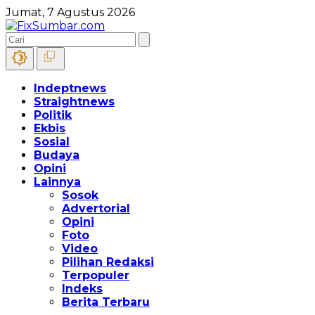
Jumat, 7 Agustus 2026
Indeptnews
Straightnews
Politik
Ekbis
Sosial
Budaya
Opini
Lainnya
Sosok
Advertorial
Opini
Foto
Video
Pilihan Redaksi
Terpopuler
Indeks
Berita Terbaru