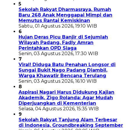
5
Sekolah Rakyat Dharmasraya, Rumah
Baru 268 Anak Menggapai Mimpi dan
Memutus Rantai Kemiskinan
Sabtu, 01 Agustus 2026, 19:10 WIB
6
Hujan Deras Picu Banjir di Sejumlah
Wilayah Padang, Fadly Amran
Perintahkan OPD Siaga
Senin, 03 Agustus 2026, 17:30 WIB
7
Viral! Diduga Batu Penahan Longsor di
Sungai Bukit Nago Padang Diambil,
Warga Khawatir Bencana Terulang
Senin, 03 Agustus 2026, 16:10 WIB
8
Aspirasi Nagari Harus Didukung Kajian
Akademik, Zigo Rolanda: Agar Mudah
Diperjuangkan di Kementerian
Selasa, 04 Agustus 2026, 15:35 WIB
9
Sekolah Rakyat Tanjung Alam Terbesar
di Indonesia, Groundbreaking September