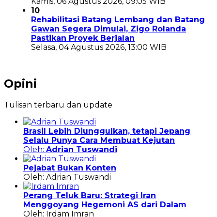
Kamis, 06 Agustus 2026, 09:05 WIB
10
Rehabilitasi Batang Lembang dan Batang
Gawan Segera Dimulai, Zigo Rolanda
Pastikan Proyek Berjalan
Selasa, 04 Agustus 2026, 13:00 WIB
Opini
Tulisan terbaru dan update
Brasil Lebih Diunggulkan, tetapi Jepang
Selalu Punya Cara Membuat Kejutan
Oleh:
Adrian Tuswandi
Pejabat Bukan Konten
Oleh: Adrian Tuswandi
Perang Teluk Baru: Strategi Iran
Menggoyang Hegemoni AS dari Dalam
Oleh: Irdam Imran