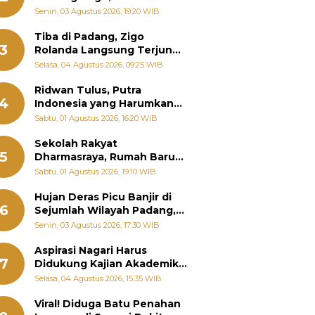
Padang Ungkap Fakta
Senin, 03 Agustus 2026, 19:20 WIB
Sebenarnya
Tiba di Padang, Zigo
3
Rolanda Langsung Terjun
Bantu Warga Terdampak
Selasa, 04 Agustus 2026, 09:25 WIB
Banjir
Ridwan Tulus, Putra
4
Indonesia yang Harumkan
Nama Bangsa hingga
Sabtu, 01 Agustus 2026, 16:20 WIB
Diabadikan dalam Buku
Jepang
Sekolah Rakyat
5
Dharmasraya, Rumah Baru
268 Anak Menggapai Mimpi
Sabtu, 01 Agustus 2026, 19:10 WIB
dan Memutus Rantai
Kemiskinan
Hujan Deras Picu Banjir di
6
Sejumlah Wilayah Padang,
Fadly Amran Perintahkan
Senin, 03 Agustus 2026, 17:30 WIB
OPD Siaga
Aspirasi Nagari Harus
7
Didukung Kajian Akademik,
Zigo Rolanda: Agar Mudah
Selasa, 04 Agustus 2026, 15:35 WIB
Diperjuangkan di
Kementerian
Viral! Diduga Batu Penahan