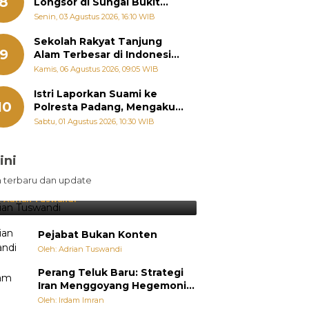
8
Longsor di Sungai Bukit
Nago Padang Diambil, Warga
Senin, 03 Agustus 2026, 16:10 WIB
Khawatir Bencana Terulang
Sekolah Rakyat Tanjung
9
Alam Terbesar di Indonesia,
Groundbreaking September
Kamis, 06 Agustus 2026, 09:05 WIB
Istri Laporkan Suami ke
10
Polresta Padang, Mengaku
Dipaksa Berhubungan
Sabtu, 01 Agustus 2026, 10:30 WIB
dengan Pria Lain
ini
sil Lebih Diunggulkan, tetapi
n terbaru dan update
pang Selalu Punya Cara Membuat
jutan
:
Adrian Tuswandi
Pejabat Bukan Konten
Oleh: Adrian Tuswandi
Perang Teluk Baru: Strategi
Iran Menggoyang Hegemoni
AS dari Dalam
Oleh: Irdam Imran