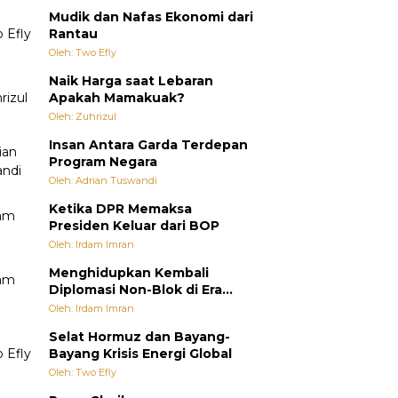
Mudik dan Nafas Ekonomi dari
Rantau
Oleh: Two Efly
Naik Harga saat Lebaran
Apakah Mamakuak?
Oleh: Zuhrizul
Insan Antara Garda Terdepan
Program Negara
Oleh: Adrian Tuswandi
Ketika DPR Memaksa
Presiden Keluar dari BOP
Oleh: Irdam Imran
Menghidupkan Kembali
Diplomasi Non-Blok di Era
Multipolar
Oleh: Irdam Imran
Selat Hormuz dan Bayang-
Bayang Krisis Energi Global
Oleh: Two Efly