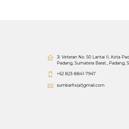
Jl. Veteran No. 50 Lantai II, Kota P
Padang, Sumatera Barat., Padang, 
+62 823-8841-7947
sumbarfix(at)gmail.com