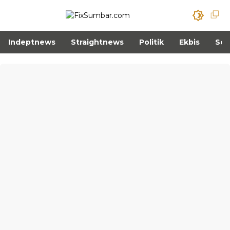
Indeptnews
Straightnews
Politik
Ekbis
Sos