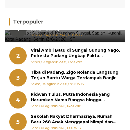
Terpopuler
Hujan Deras, 15 Titik Banjir Terdeteksi di
1
Kota Padang
Senin, 03 Agustus 2026, 17:10 WIB
Viral Ambil Batu di Sungai Gunung Nago,
2
Polresta Padang Ungkap Fakta
Sebenarnya
Senin, 03 Agustus 2026, 19:20 WIB
Tiba di Padang, Zigo Rolanda Langsung
3
Terjun Bantu Warga Terdampak Banjir
Selasa, 04 Agustus 2026, 09:25 WIB
Ridwan Tulus, Putra Indonesia yang
4
Harumkan Nama Bangsa hingga
Diabadikan dalam Buku Jepang
Sabtu, 01 Agustus 2026, 16:20 WIB
Sekolah Rakyat Dharmasraya, Rumah
5
Baru 268 Anak Menggapai Mimpi dan
Memutus Rantai Kemiskinan
Sabtu, 01 Agustus 2026, 19:10 WIB