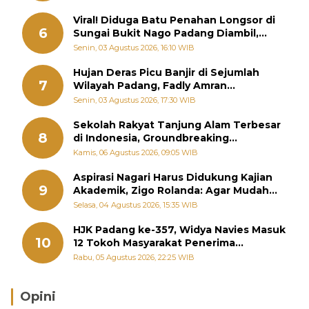
Viral! Diduga Batu Penahan Longsor di
6
Sungai Bukit Nago Padang Diambil,
Warga Khawatir Bencana Terulang
Senin, 03 Agustus 2026, 16:10 WIB
Hujan Deras Picu Banjir di Sejumlah
7
Wilayah Padang, Fadly Amran
Perintahkan OPD Siaga
Senin, 03 Agustus 2026, 17:30 WIB
Sekolah Rakyat Tanjung Alam Terbesar
8
di Indonesia, Groundbreaking
September
Kamis, 06 Agustus 2026, 09:05 WIB
Aspirasi Nagari Harus Didukung Kajian
9
Akademik, Zigo Rolanda: Agar Mudah
Diperjuangkan di Kementerian
Selasa, 04 Agustus 2026, 15:35 WIB
HJK Padang ke-357, Widya Navies Masuk
10
12 Tokoh Masyarakat Penerima
Penghargaan Pemko Padang
Rabu, 05 Agustus 2026, 22:25 WIB
Opini
Brasil Lebih Diunggulkan, tetapi Jepang Selalu