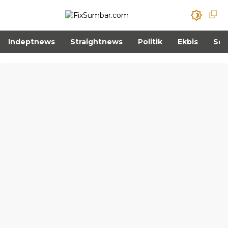
Indeptnews
Straightnews
Politik
Ekbis
Sos