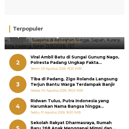
Terpopuler
Hujan Deras, 15 Titik Banjir Terdeteksi di
1
Kota Padang
Senin, 03 Agustus 2026, 17:10 WIB
Viral Ambil Batu di Sungai Gunung Nago,
2
Polresta Padang Ungkap Fakta
Sebenarnya
Senin, 03 Agustus 2026, 19:20 WIB
Tiba di Padang, Zigo Rolanda Langsung
3
Terjun Bantu Warga Terdampak Banjir
Selasa, 04 Agustus 2026, 09:25 WIB
Ridwan Tulus, Putra Indonesia yang
4
Harumkan Nama Bangsa hingga
Diabadikan dalam Buku Jepang
Sabtu, 01 Agustus 2026, 16:20 WIB
Sekolah Rakyat Dharmasraya, Rumah
5
Baru 268 Anak Menggapai Mimpi dan