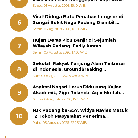
Memutus Rantai Kemiskinan
Sabtu, 01 Agustus 2026, 19:10 WIB
Viral! Diduga Batu Penahan Longsor di
6
Sungai Bukit Nago Padang Diambil,
Warga Khawatir Bencana Terulang
Senin, 03 Agustus 2026, 16:10 WIB
Hujan Deras Picu Banjir di Sejumlah
7
Wilayah Padang, Fadly Amran
Perintahkan OPD Siaga
Senin, 03 Agustus 2026, 17:30 WIB
Sekolah Rakyat Tanjung Alam Terbesar
8
di Indonesia, Groundbreaking
September
Kamis, 06 Agustus 2026, 09:05 WIB
Aspirasi Nagari Harus Didukung Kajian
9
Akademik, Zigo Rolanda: Agar Mudah
Diperjuangkan di Kementerian
Selasa, 04 Agustus 2026, 15:35 WIB
HJK Padang ke-357, Widya Navies Masuk
10
12 Tokoh Masyarakat Penerima
Penghargaan Pemko Padang
Rabu, 05 Agustus 2026, 22:25 WIB