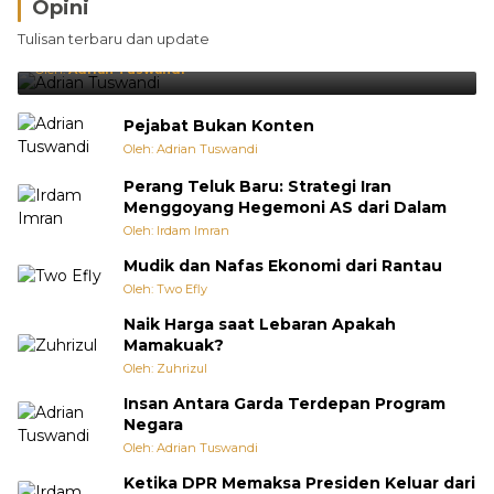
Opini
Brasil Lebih Diunggulkan, tetapi Jepang Selalu
Tulisan terbaru dan update
Punya Cara Membuat Kejutan
Oleh:
Adrian Tuswandi
Pejabat Bukan Konten
Oleh: Adrian Tuswandi
Perang Teluk Baru: Strategi Iran
Menggoyang Hegemoni AS dari Dalam
Oleh: Irdam Imran
Mudik dan Nafas Ekonomi dari Rantau
Oleh: Two Efly
Naik Harga saat Lebaran Apakah
Mamakuak?
Oleh: Zuhrizul
Insan Antara Garda Terdepan Program
Negara
Oleh: Adrian Tuswandi
Ketika DPR Memaksa Presiden Keluar dari