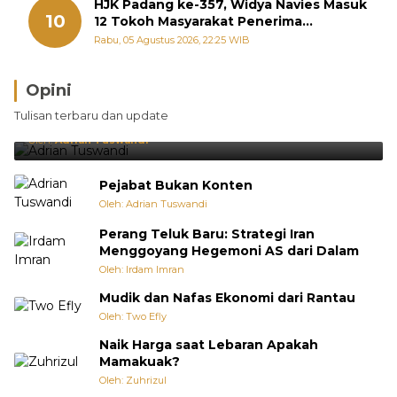
HJK Padang ke-357, Widya Navies Masuk
10
12 Tokoh Masyarakat Penerima
Penghargaan Pemko Padang
Rabu, 05 Agustus 2026, 22:25 WIB
Opini
Brasil Lebih Diunggulkan, tetapi Jepang Selalu
Tulisan terbaru dan update
Punya Cara Membuat Kejutan
Oleh:
Adrian Tuswandi
Pejabat Bukan Konten
Oleh: Adrian Tuswandi
Perang Teluk Baru: Strategi Iran
Menggoyang Hegemoni AS dari Dalam
Oleh: Irdam Imran
Mudik dan Nafas Ekonomi dari Rantau
Oleh: Two Efly
Naik Harga saat Lebaran Apakah
Mamakuak?
Oleh: Zuhrizul