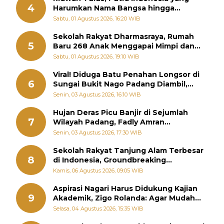
4
Harumkan Nama Bangsa hingga
Diabadikan dalam Buku Jepang
Sabtu, 01 Agustus 2026, 16:20 WIB
Sekolah Rakyat Dharmasraya, Rumah
5
Baru 268 Anak Menggapai Mimpi dan
Memutus Rantai Kemiskinan
Sabtu, 01 Agustus 2026, 19:10 WIB
Viral! Diduga Batu Penahan Longsor di
6
Sungai Bukit Nago Padang Diambil,
Warga Khawatir Bencana Terulang
Senin, 03 Agustus 2026, 16:10 WIB
Hujan Deras Picu Banjir di Sejumlah
7
Wilayah Padang, Fadly Amran
Perintahkan OPD Siaga
Senin, 03 Agustus 2026, 17:30 WIB
Sekolah Rakyat Tanjung Alam Terbesar
8
di Indonesia, Groundbreaking
September
Kamis, 06 Agustus 2026, 09:05 WIB
Aspirasi Nagari Harus Didukung Kajian
9
Akademik, Zigo Rolanda: Agar Mudah
Diperjuangkan di Kementerian
Selasa, 04 Agustus 2026, 15:35 WIB