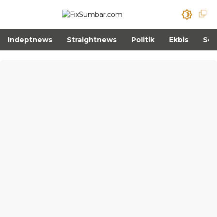
Indeptnews
Straightnews
Politik
Ekbis
Sos