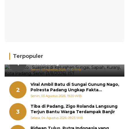
Terpopuler
Hujan Deras, 15 Titik Banjir Terdeteksi di
1
Kota Padang
Senin, 03 Agustus 2026, 17:10 WIB
Viral Ambil Batu di Sungai Gunung Nago,
2
Polresta Padang Ungkap Fakta
Sebenarnya
Senin, 03 Agustus 2026, 19:20 WIB
Tiba di Padang, Zigo Rolanda Langsung
3
Terjun Bantu Warga Terdampak Banjir
Selasa, 04 Agustus 2026, 09:25 WIB
Ridwan Tulus, Putra Indonesia yang