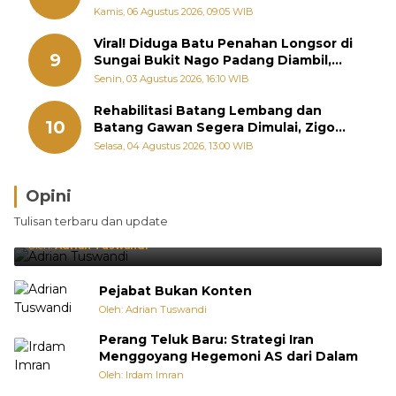
September
Kamis, 06 Agustus 2026, 09:05 WIB
Viral! Diduga Batu Penahan Longsor di
9
Sungai Bukit Nago Padang Diambil,
Warga Khawatir Bencana Terulang
Senin, 03 Agustus 2026, 16:10 WIB
Rehabilitasi Batang Lembang dan
10
Batang Gawan Segera Dimulai, Zigo
Rolanda Pastikan Proyek Berjalan
Selasa, 04 Agustus 2026, 13:00 WIB
Opini
Brasil Lebih Diunggulkan, tetapi Jepang Selalu
Tulisan terbaru dan update
Punya Cara Membuat Kejutan
Oleh:
Adrian Tuswandi
Pejabat Bukan Konten
Oleh: Adrian Tuswandi
Perang Teluk Baru: Strategi Iran
Menggoyang Hegemoni AS dari Dalam
Oleh: Irdam Imran