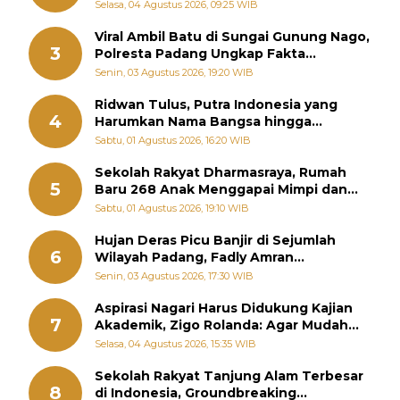
Selasa, 04 Agustus 2026, 09:25 WIB
Viral Ambil Batu di Sungai Gunung Nago,
3
Polresta Padang Ungkap Fakta
Sebenarnya
Senin, 03 Agustus 2026, 19:20 WIB
Ridwan Tulus, Putra Indonesia yang
4
Harumkan Nama Bangsa hingga
Diabadikan dalam Buku Jepang
Sabtu, 01 Agustus 2026, 16:20 WIB
Sekolah Rakyat Dharmasraya, Rumah
5
Baru 268 Anak Menggapai Mimpi dan
Memutus Rantai Kemiskinan
Sabtu, 01 Agustus 2026, 19:10 WIB
Hujan Deras Picu Banjir di Sejumlah
6
Wilayah Padang, Fadly Amran
Perintahkan OPD Siaga
Senin, 03 Agustus 2026, 17:30 WIB
Aspirasi Nagari Harus Didukung Kajian
7
Akademik, Zigo Rolanda: Agar Mudah
Diperjuangkan di Kementerian
Selasa, 04 Agustus 2026, 15:35 WIB
Sekolah Rakyat Tanjung Alam Terbesar
8
di Indonesia, Groundbreaking