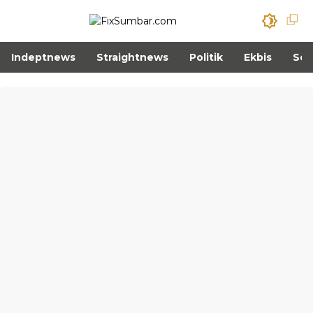
Indeptnews
Straightnews
Politik
Ekbis
Sos