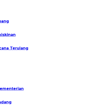
pang
iskinan
cana Terulang
Kementerian
Padang