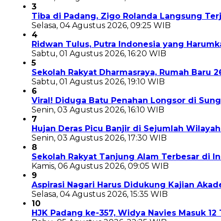
3
Tiba di Padang, Zigo Rolanda Langsung Te
Selasa, 04 Agustus 2026, 09:25 WIB
4
Ridwan Tulus, Putra Indonesia yang Harum
Sabtu, 01 Agustus 2026, 16:20 WIB
5
Sekolah Rakyat Dharmasraya, Rumah Baru 
Sabtu, 01 Agustus 2026, 19:10 WIB
6
Viral! Diduga Batu Penahan Longsor di Sun
Senin, 03 Agustus 2026, 16:10 WIB
7
Hujan Deras Picu Banjir di Sejumlah Wilaya
Senin, 03 Agustus 2026, 17:30 WIB
8
Sekolah Rakyat Tanjung Alam Terbesar di 
Kamis, 06 Agustus 2026, 09:05 WIB
9
Aspirasi Nagari Harus Didukung Kajian Aka
Selasa, 04 Agustus 2026, 15:35 WIB
10
HJK Padang ke-357, Widya Navies Masuk 1