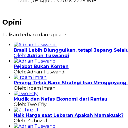
Rabu, 05 Agustus 2026, 22:25 WIB
Opini
Tulisan terbaru dan update
Brasil Lebih Diunggulkan, tetapi Jepang Sela
Oleh:
Adrian Tuswandi
Pejabat Bukan Konten
Oleh: Adrian Tuswandi
Perang Teluk Baru: Strategi Iran Menggoyan
Oleh: Irdam Imran
Mudik dan Nafas Ekonomi dari Rantau
Oleh: Two Efly
Naik Harga saat Lebaran Apakah Mamakuak?
Oleh: Zuhrizul