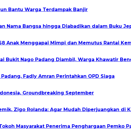
rjun Bantu Warga Terdampak Banjir
kan Nama Bangsa hingga Diabadikan dalam Buku Je
268 Anak Menggapai Mimpi dan Memutus Rantai Kem
gai Bukit Nago Padang Diambil, Warga Khawatir Ben
h Padang, Fadly Amran Perintahkan OPD Siaga
Indonesia, Groundbreaking September
demik, Zigo Rolanda: Agar Mudah Diperjuangkan di 
2 Tokoh Masyarakat Penerima Penghargaan Pemko 