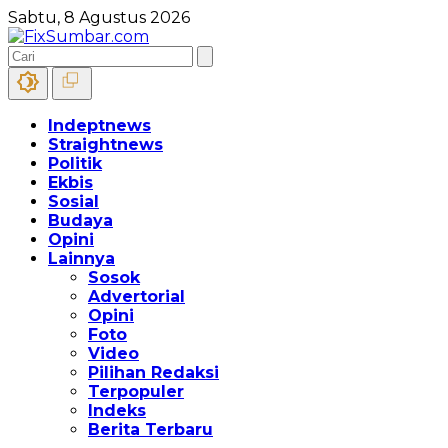
Sabtu, 8 Agustus 2026
Indeptnews
Straightnews
Politik
Ekbis
Sosial
Budaya
Opini
Lainnya
Sosok
Advertorial
Opini
Foto
Video
Pilihan Redaksi
Terpopuler
Indeks
Berita Terbaru