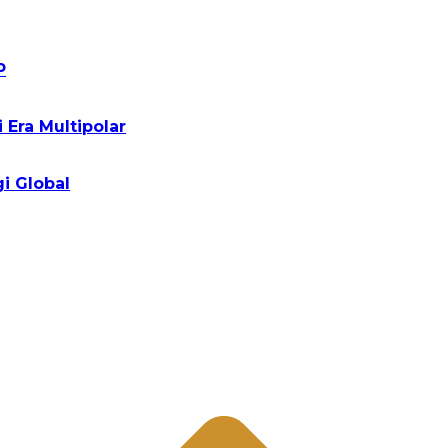
P
Era Multipolar
i Global