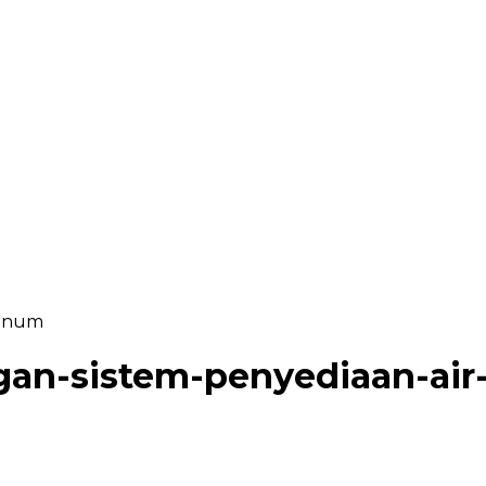
minum
an-sistem-penyediaan-ai