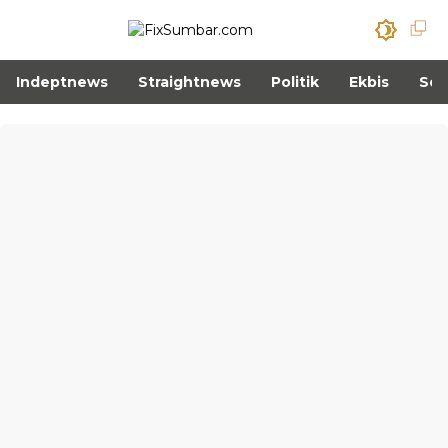
Indeptnews
Straightnews
Politik
Ekbis
Sos