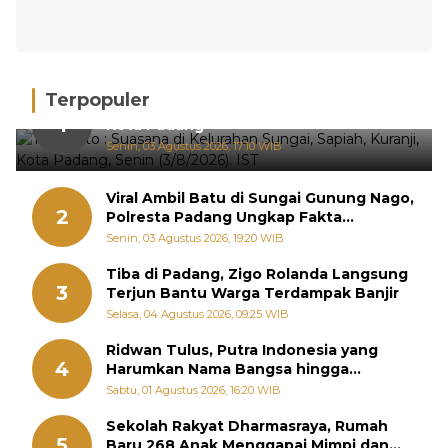
Terpopuler
Hujan Deras, 15 Titik Banjir Terdeteksi di
1
Kota Padang
Senin, 03 Agustus 2026, 17:10 WIB
Viral Ambil Batu di Sungai Gunung Nago,
2
Polresta Padang Ungkap Fakta
Sebenarnya
Senin, 03 Agustus 2026, 19:20 WIB
Tiba di Padang, Zigo Rolanda Langsung
3
Terjun Bantu Warga Terdampak Banjir
Selasa, 04 Agustus 2026, 09:25 WIB
Ridwan Tulus, Putra Indonesia yang
4
Harumkan Nama Bangsa hingga
Diabadikan dalam Buku Jepang
Sabtu, 01 Agustus 2026, 16:20 WIB
Sekolah Rakyat Dharmasraya, Rumah
5
Baru 268 Anak Menggapai Mimpi dan