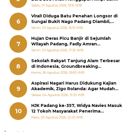
Memutus Rantai Kemiskinan
Sabtu, 01 Agustus 2026, 19:10 WIB
Viral! Diduga Batu Penahan Longsor di
6
Sungai Bukit Nago Padang Diambil,
Warga Khawatir Bencana Terulang
Senin, 03 Agustus 2026, 16:10 WIB
Hujan Deras Picu Banjir di Sejumlah
7
Wilayah Padang, Fadly Amran
Perintahkan OPD Siaga
Senin, 03 Agustus 2026, 17:30 WIB
Sekolah Rakyat Tanjung Alam Terbesar
8
di Indonesia, Groundbreaking
September
Kamis, 06 Agustus 2026, 09:05 WIB
Aspirasi Nagari Harus Didukung Kajian
9
Akademik, Zigo Rolanda: Agar Mudah
Diperjuangkan di Kementerian
Selasa, 04 Agustus 2026, 15:35 WIB
HJK Padang ke-357, Widya Navies Masuk
10
12 Tokoh Masyarakat Penerima
Penghargaan Pemko Padang
Rabu, 05 Agustus 2026, 22:25 WIB