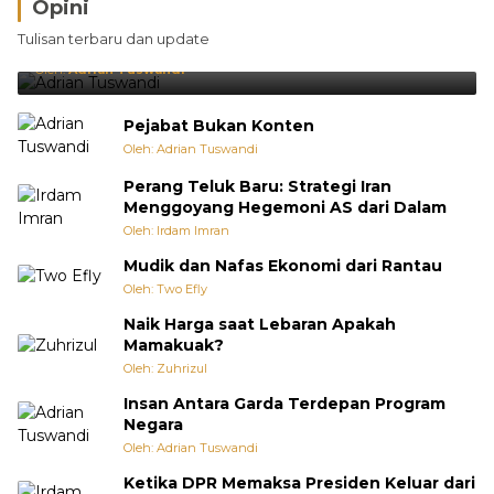
Opini
Brasil Lebih Diunggulkan, tetapi Jepang Selalu
Tulisan terbaru dan update
Punya Cara Membuat Kejutan
Oleh:
Adrian Tuswandi
Pejabat Bukan Konten
Oleh: Adrian Tuswandi
Perang Teluk Baru: Strategi Iran
Menggoyang Hegemoni AS dari Dalam
Oleh: Irdam Imran
Mudik dan Nafas Ekonomi dari Rantau
Oleh: Two Efly
Naik Harga saat Lebaran Apakah
Mamakuak?
Oleh: Zuhrizul
Insan Antara Garda Terdepan Program
Negara
Oleh: Adrian Tuswandi
Ketika DPR Memaksa Presiden Keluar dari