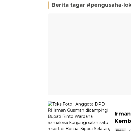
Berita tagar #
pengusaha-lok
Irman
Kemba
Ekbis
K