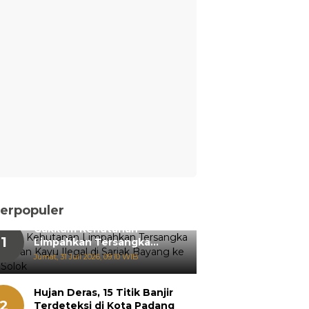
erpopuler
Gakkum Kehutanan
1
Limpahkan Tersangka
Pemanenan Kayu Ilegal di
Jumat, 31 Juli 2026, 09:10 WIB
Sariak Bayang ke Kejari
Solok
Hujan Deras, 15 Titik Banjir
2
Terdeteksi di Kota Padang