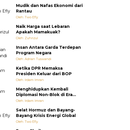
Mudik dan Nafas Ekonomi dari
Rantau
Oleh: Two Efly
Naik Harga saat Lebaran
Apakah Mamakuak?
Oleh: Zuhrizul
Insan Antara Garda Terdepan
Program Negara
Oleh: Adrian Tuswandi
Ketika DPR Memaksa
Presiden Keluar dari BOP
Oleh: Irdam Imran
Menghidupkan Kembali
Diplomasi Non-Blok di Era
Multipolar
Oleh: Irdam Imran
Selat Hormuz dan Bayang-
Bayang Krisis Energi Global
Oleh: Two Efly