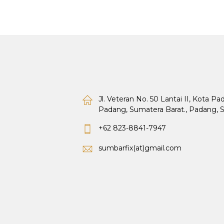
Jl. Veteran No. 50 Lantai II, Kota P
Padang, Sumatera Barat., Padang, 
+62 823-8841-7947
sumbarfix(at)gmail.com