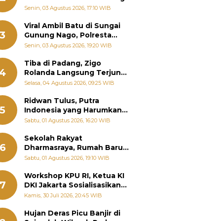
Senin, 03 Agustus 2026, 17:10 WIB
Viral Ambil Batu di Sungai
3
Gunung Nago, Polresta
Padang Ungkap Fakta
Senin, 03 Agustus 2026, 19:20 WIB
Sebenarnya
Tiba di Padang, Zigo
4
Rolanda Langsung Terjun
Bantu Warga Terdampak
Selasa, 04 Agustus 2026, 09:25 WIB
Banjir
Ridwan Tulus, Putra
5
Indonesia yang Harumkan
Nama Bangsa hingga
Sabtu, 01 Agustus 2026, 16:20 WIB
Diabadikan dalam Buku
Jepang
Sekolah Rakyat
6
Dharmasraya, Rumah Baru
268 Anak Menggapai Mimpi
Sabtu, 01 Agustus 2026, 19:10 WIB
dan Memutus Rantai
Kemiskinan
Workshop KPU RI, Ketua KI
7
DKI Jakarta Sosialisasikan
Hukum Acara Penyelesaian
Kamis, 30 Juli 2026, 20:45 WIB
Sengketa Informasi Publik
Hujan Deras Picu Banjir di