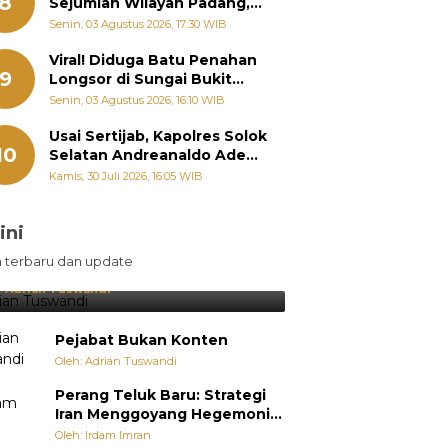
8
Sejumlah Wilayah Padang,
Fadly Amran Perintahkan
Senin, 03 Agustus 2026, 17:30 WIB
OPD Siaga
Viral! Diduga Batu Penahan
9
Longsor di Sungai Bukit
Nago Padang Diambil, Warga
Senin, 03 Agustus 2026, 16:10 WIB
Khawatir Bencana Terulang
Usai Sertijab, Kapolres Solok
10
Selatan Andreanaldo Ademi
Kumpulkan Ninik Mamak
Kamis, 30 Juli 2026, 16:05 WIB
Bahas Kamtibmas dan Judi
Online
ini
sil Lebih Diunggulkan, tetapi
n terbaru dan update
pang Selalu Punya Cara Membuat
jutan
:
Adrian Tuswandi
Pejabat Bukan Konten
Oleh: Adrian Tuswandi
Perang Teluk Baru: Strategi
Iran Menggoyang Hegemoni
AS dari Dalam
Oleh: Irdam Imran