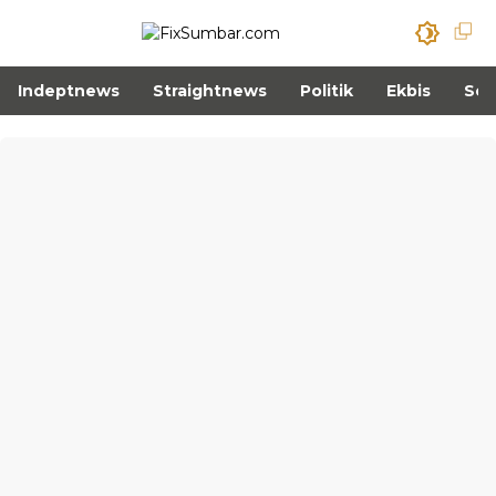
Indeptnews
Straightnews
Politik
Ekbis
Sos