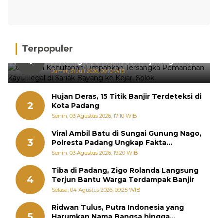
Terpopuler
Gakkum Kehutanan Limpahkan
1
Tersangka Pemanenan Kayu Ilegal di
Sariak Bayang ke Kejari Solok
Jumat, 31 Juli 2026, 09:10 WIB
Hujan Deras, 15 Titik Banjir Terdeteksi di
2
Kota Padang
Senin, 03 Agustus 2026, 17:10 WIB
Viral Ambil Batu di Sungai Gunung Nago,
3
Polresta Padang Ungkap Fakta
Sebenarnya
Senin, 03 Agustus 2026, 19:20 WIB
Tiba di Padang, Zigo Rolanda Langsung
4
Terjun Bantu Warga Terdampak Banjir
Selasa, 04 Agustus 2026, 09:25 WIB
Ridwan Tulus, Putra Indonesia yang
5
Harumkan Nama Bangsa hingga