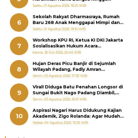
Diabadikan dalam Buku Jepang
Sabtu, 01 Agustus 2026, 16:20 WIB
Sekolah Rakyat Dharmasraya, Rumah
6
Baru 268 Anak Menggapai Mimpi dan
Memutus Rantai Kemiskinan
Sabtu, 01 Agustus 2026, 19:10 WIB
Workshop KPU RI, Ketua KI DKI Jakarta
7
Sosialisasikan Hukum Acara
Penyelesaian Sengketa Informasi Publik
Kamis, 30 Juli 2026, 20:45 WIB
Hujan Deras Picu Banjir di Sejumlah
8
Wilayah Padang, Fadly Amran
Perintahkan OPD Siaga
Senin, 03 Agustus 2026, 17:30 WIB
Viral! Diduga Batu Penahan Longsor di
9
Sungai Bukit Nago Padang Diambil,
Warga Khawatir Bencana Terulang
Senin, 03 Agustus 2026, 16:10 WIB
Aspirasi Nagari Harus Didukung Kajian
10
Akademik, Zigo Rolanda: Agar Mudah
Diperjuangkan di Kementerian
Selasa, 04 Agustus 2026, 15:35 WIB