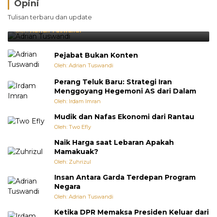
Opini
Brasil Lebih Diunggulkan, tetapi Jepang Selalu
Tulisan terbaru dan update
Punya Cara Membuat Kejutan
Oleh:
Adrian Tuswandi
Pejabat Bukan Konten
Oleh: Adrian Tuswandi
Perang Teluk Baru: Strategi Iran
Menggoyang Hegemoni AS dari Dalam
Oleh: Irdam Imran
Mudik dan Nafas Ekonomi dari Rantau
Oleh: Two Efly
Naik Harga saat Lebaran Apakah
Mamakuak?
Oleh: Zuhrizul
Insan Antara Garda Terdepan Program
Negara
Oleh: Adrian Tuswandi
Ketika DPR Memaksa Presiden Keluar dari