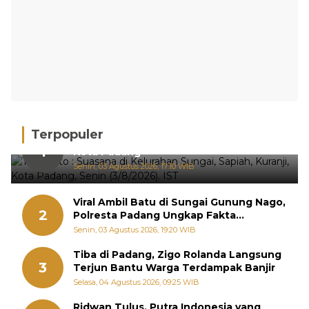
Terpopuler
Hujan Deras, 15 Titik Banjir Terdeteksi di
1
Kota Padang
Senin, 03 Agustus 2026, 17:10 WIB
Viral Ambil Batu di Sungai Gunung Nago,
2
Polresta Padang Ungkap Fakta
Sebenarnya
Senin, 03 Agustus 2026, 19:20 WIB
Tiba di Padang, Zigo Rolanda Langsung
3
Terjun Bantu Warga Terdampak Banjir
Selasa, 04 Agustus 2026, 09:25 WIB
Ridwan Tulus, Putra Indonesia yang