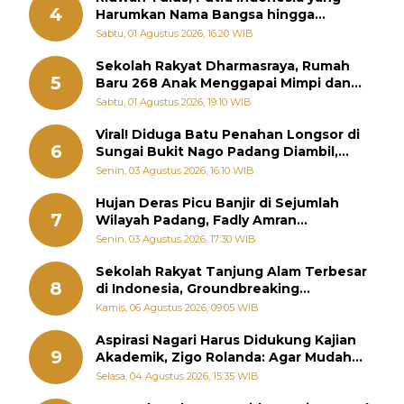
4
Harumkan Nama Bangsa hingga
Diabadikan dalam Buku Jepang
Sabtu, 01 Agustus 2026, 16:20 WIB
Sekolah Rakyat Dharmasraya, Rumah
5
Baru 268 Anak Menggapai Mimpi dan
Memutus Rantai Kemiskinan
Sabtu, 01 Agustus 2026, 19:10 WIB
Viral! Diduga Batu Penahan Longsor di
6
Sungai Bukit Nago Padang Diambil,
Warga Khawatir Bencana Terulang
Senin, 03 Agustus 2026, 16:10 WIB
Hujan Deras Picu Banjir di Sejumlah
7
Wilayah Padang, Fadly Amran
Perintahkan OPD Siaga
Senin, 03 Agustus 2026, 17:30 WIB
Sekolah Rakyat Tanjung Alam Terbesar
8
di Indonesia, Groundbreaking
September
Kamis, 06 Agustus 2026, 09:05 WIB
Aspirasi Nagari Harus Didukung Kajian
9
Akademik, Zigo Rolanda: Agar Mudah
Diperjuangkan di Kementerian
Selasa, 04 Agustus 2026, 15:35 WIB