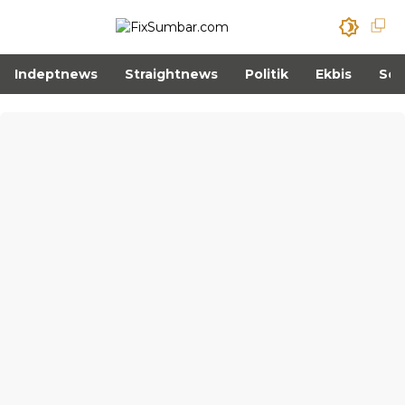
Indeptnews
Straightnews
Politik
Ekbis
Sos