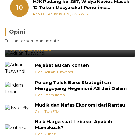
HJK Padang ke-357, Widya Navies Masuk
10
12 Tokoh Masyarakat Penerima
Penghargaan Pemko Padang
Rabu, 05 Agustus 2026, 22:25 WIB
Opini
Brasil Lebih Diunggulkan, tetapi Jepang Selalu
Tulisan terbaru dan update
Punya Cara Membuat Kejutan
Oleh:
Adrian Tuswandi
Pejabat Bukan Konten
Oleh: Adrian Tuswandi
Perang Teluk Baru: Strategi Iran
Menggoyang Hegemoni AS dari Dalam
Oleh: Irdam Imran
Mudik dan Nafas Ekonomi dari Rantau
Oleh: Two Efly
Naik Harga saat Lebaran Apakah
Mamakuak?
Oleh: Zuhrizul