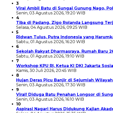
3
Viral Ambil Batu di Sungai Gunung Nago, P
Senin, 03 Agustus 2026, 19:20 WIB
4
Tiba di Padang, Zigo Rolanda Langsung Te
Selasa, 04 Agustus 2026, 09:25 WIB
5
Ridwan Tulus, Putra Indonesia yang Harum
Sabtu, 01 Agustus 2026, 16:20 WIB
6
Sekolah Rakyat Dharmasraya, Rumah Baru 
Sabtu, 01 Agustus 2026, 19:10 WIB
7
Workshop KPU RI, Ketua KI DKI Jakarta Sosi
Kamis, 30 Juli 2026, 20:45 WIB
8
Hujan Deras Picu Banjir di Sejumlah Wilaya
Senin, 03 Agustus 2026, 17:30 WIB
9
Viral! Diduga Batu Penahan Longsor di Sun
Senin, 03 Agustus 2026, 16:10 WIB
10
Aspirasi Nagari Harus Didukung Kajian Aka