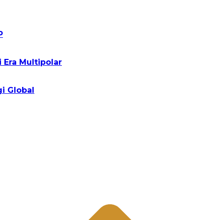
P
Era Multipolar
i Global