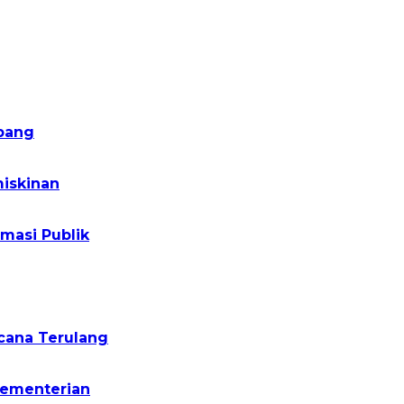
pang
iskinan
masi Publik
cana Terulang
Kementerian