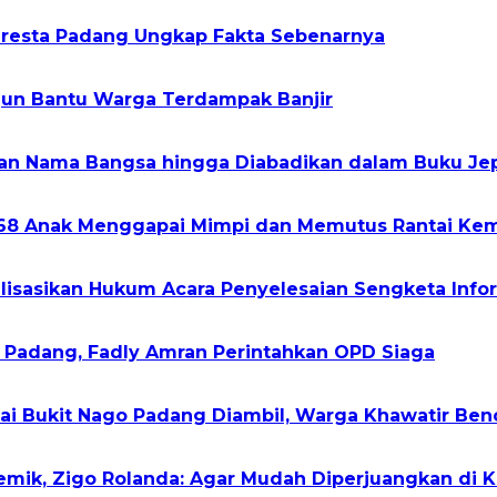
olresta Padang Ungkap Fakta Sebenarnya
rjun Bantu Warga Terdampak Banjir
kan Nama Bangsa hingga Diabadikan dalam Buku Je
268 Anak Menggapai Mimpi dan Memutus Rantai Kem
alisasikan Hukum Acara Penyelesaian Sengketa Infor
h Padang, Fadly Amran Perintahkan OPD Siaga
gai Bukit Nago Padang Diambil, Warga Khawatir Ben
demik, Zigo Rolanda: Agar Mudah Diperjuangkan di 