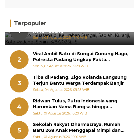
Terpopuler
Hujan Deras, 15 Titik Banjir Terdeteksi di
1
Kota Padang
Senin, 03 Agustus 2026, 17:10 WIB
Viral Ambil Batu di Sungai Gunung Nago,
2
Polresta Padang Ungkap Fakta
Sebenarnya
Senin, 03 Agustus 2026, 19:20 WIB
Tiba di Padang, Zigo Rolanda Langsung
3
Terjun Bantu Warga Terdampak Banjir
Selasa, 04 Agustus 2026, 09:25 WIB
Ridwan Tulus, Putra Indonesia yang
4
Harumkan Nama Bangsa hingga
Diabadikan dalam Buku Jepang
Sabtu, 01 Agustus 2026, 16:20 WIB
Sekolah Rakyat Dharmasraya, Rumah
5
Baru 268 Anak Menggapai Mimpi dan
Memutus Rantai Kemiskinan
Sabtu, 01 Agustus 2026, 19:10 WIB