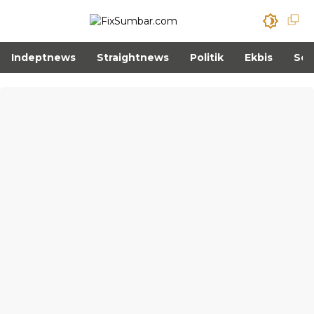
Indeptnews
Straightnews
Politik
Ekbis
Sos