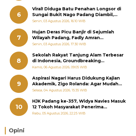
Viral! Diduga Batu Penahan Longsor di
6
Sungai Bukit Nago Padang Diambil,
Warga Khawatir Bencana Terulang
Senin, 03 Agustus 2026, 16:10 WIB
Hujan Deras Picu Banjir di Sejumlah
7
Wilayah Padang, Fadly Amran
Perintahkan OPD Siaga
Senin, 03 Agustus 2026, 17:30 WIB
Sekolah Rakyat Tanjung Alam Terbesar
8
di Indonesia, Groundbreaking
September
Kamis, 06 Agustus 2026, 09:05 WIB
Aspirasi Nagari Harus Didukung Kajian
9
Akademik, Zigo Rolanda: Agar Mudah
Diperjuangkan di Kementerian
Selasa, 04 Agustus 2026, 15:35 WIB
HJK Padang ke-357, Widya Navies Masuk
10
12 Tokoh Masyarakat Penerima
Penghargaan Pemko Padang
Rabu, 05 Agustus 2026, 22:25 WIB
Opini
Brasil Lebih Diunggulkan, tetapi Jepang Selalu