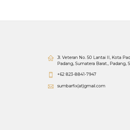
Jl. Veteran No. 50 Lantai II, Kota P
Padang, Sumatera Barat., Padang, 
+62 823-8841-7947
sumbarfix(at)gmail.com