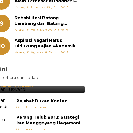
8
Alam Terbesar di Indonesia,
Groundbreaking September
Kamis, 06 Agustus 2026, 09:05 WIB
Rehabilitasi Batang
9
Lembang dan Batang
Gawan Segera Dimulai, Zigo
Selasa, 04 Agustus 2026, 13:00 WIB
Rolanda Pastikan Proyek
Berjalan
Aspirasi Nagari Harus
10
Didukung Kajian Akademik,
Zigo Rolanda: Agar Mudah
Selasa, 04 Agustus 2026, 15:35 WIB
Diperjuangkan di
Kementerian
ini
sil Lebih Diunggulkan, tetapi
n terbaru dan update
pang Selalu Punya Cara Membuat
jutan
:
Adrian Tuswandi
Pejabat Bukan Konten
Oleh: Adrian Tuswandi
Perang Teluk Baru: Strategi
Iran Menggoyang Hegemoni
AS dari Dalam
Oleh: Irdam Imran