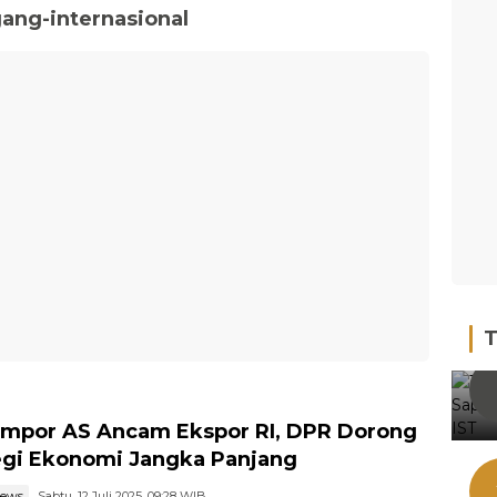
gang-internasional
T
 Impor AS Ancam Ekspor RI, DPR Dorong
egi Ekonomi Jangka Panjang
news
Sabtu, 12 Juli 2025, 09:28 WIB