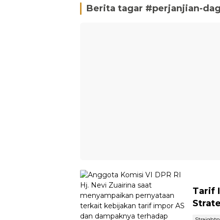
Berita tagar #
perjanjian-da
Tarif
Strat
Straight