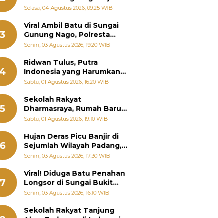
Bantu Warga Terdampak
Selasa, 04 Agustus 2026, 09:25 WIB
Banjir
Viral Ambil Batu di Sungai
3
Gunung Nago, Polresta
Padang Ungkap Fakta
Senin, 03 Agustus 2026, 19:20 WIB
Sebenarnya
Ridwan Tulus, Putra
4
Indonesia yang Harumkan
Nama Bangsa hingga
Sabtu, 01 Agustus 2026, 16:20 WIB
Diabadikan dalam Buku
Jepang
Sekolah Rakyat
5
Dharmasraya, Rumah Baru
268 Anak Menggapai Mimpi
Sabtu, 01 Agustus 2026, 19:10 WIB
dan Memutus Rantai
Kemiskinan
Hujan Deras Picu Banjir di
6
Sejumlah Wilayah Padang,
Fadly Amran Perintahkan
Senin, 03 Agustus 2026, 17:30 WIB
OPD Siaga
Viral! Diduga Batu Penahan
7
Longsor di Sungai Bukit
Nago Padang Diambil, Warga
Senin, 03 Agustus 2026, 16:10 WIB
Khawatir Bencana Terulang
Sekolah Rakyat Tanjung