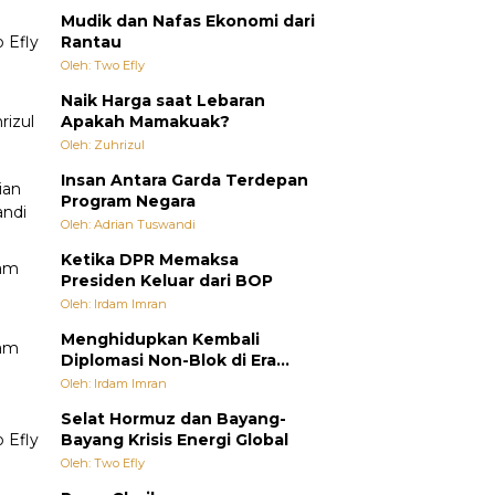
Mudik dan Nafas Ekonomi dari
Rantau
Oleh: Two Efly
Naik Harga saat Lebaran
Apakah Mamakuak?
Oleh: Zuhrizul
Insan Antara Garda Terdepan
Program Negara
Oleh: Adrian Tuswandi
Ketika DPR Memaksa
Presiden Keluar dari BOP
Oleh: Irdam Imran
Menghidupkan Kembali
Diplomasi Non-Blok di Era
Multipolar
Oleh: Irdam Imran
Selat Hormuz dan Bayang-
Bayang Krisis Energi Global
Oleh: Two Efly