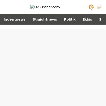
Indeptnews
Straightnews
Politik
Ekbis
Sos