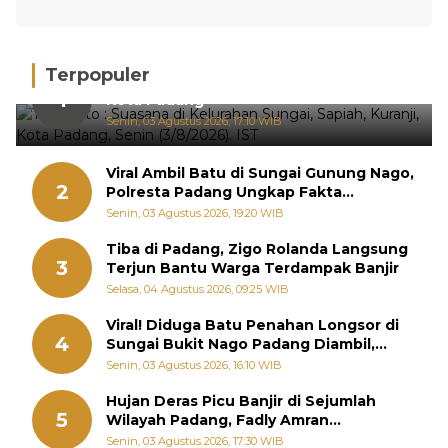
Terpopuler
Hujan Deras, 15 Titik Banjir Terdeteksi di
1
Kota Padang
Senin, 03 Agustus 2026, 17:10 WIB
Viral Ambil Batu di Sungai Gunung Nago,
2
Polresta Padang Ungkap Fakta
Sebenarnya
Senin, 03 Agustus 2026, 19:20 WIB
Tiba di Padang, Zigo Rolanda Langsung
3
Terjun Bantu Warga Terdampak Banjir
Selasa, 04 Agustus 2026, 09:25 WIB
Viral! Diduga Batu Penahan Longsor di
4
Sungai Bukit Nago Padang Diambil,
Warga Khawatir Bencana Terulang
Senin, 03 Agustus 2026, 16:10 WIB
Hujan Deras Picu Banjir di Sejumlah
5
Wilayah Padang, Fadly Amran
Perintahkan OPD Siaga
Senin, 03 Agustus 2026, 17:30 WIB