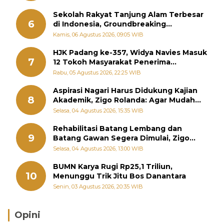
Sekolah Rakyat Tanjung Alam Terbesar
6
di Indonesia, Groundbreaking
September
Kamis, 06 Agustus 2026, 09:05 WIB
HJK Padang ke-357, Widya Navies Masuk
7
12 Tokoh Masyarakat Penerima
Penghargaan Pemko Padang
Rabu, 05 Agustus 2026, 22:25 WIB
Aspirasi Nagari Harus Didukung Kajian
8
Akademik, Zigo Rolanda: Agar Mudah
Diperjuangkan di Kementerian
Selasa, 04 Agustus 2026, 15:35 WIB
Rehabilitasi Batang Lembang dan
9
Batang Gawan Segera Dimulai, Zigo
Rolanda Pastikan Proyek Berjalan
Selasa, 04 Agustus 2026, 13:00 WIB
BUMN Karya Rugi Rp25,1 Triliun,
10
Menunggu Trik Jitu Bos Danantara
Senin, 03 Agustus 2026, 20:35 WIB
Opini
Brasil Lebih Diunggulkan, tetapi Jepang Selalu