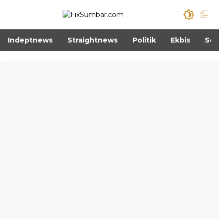
Indeptnews
Straightnews
Politik
Ekbis
Sos