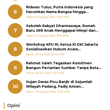
Ridwan Tulus, Putra Indonesia yang
6
Harumkan Nama Bangsa hingga
Diabadikan dalam Buku Jepang
Sabtu, 01 Agustus 2026, 16:20 WIB
Sekolah Rakyat Dharmasraya, Rumah
7
Baru 268 Anak Menggapai Mimpi dan
Memutus Rantai Kemiskinan
Sabtu, 01 Agustus 2026, 19:10 WIB
Workshop KPU RI, Ketua KI DKI Jakarta
8
Sosialisasikan Hukum Acara
Penyelesaian Sengketa Informasi Publik
Kamis, 30 Juli 2026, 20:45 WIB
Rahmat Saleh Tegaskan Komitmen
9
Bangun Pertanian Sumbar Tanpa Batas
Wilayah Dapil
Kamis, 30 Juli 2026, 14:10 WIB
Hujan Deras Picu Banjir di Sejumlah
10
Wilayah Padang, Fadly Amran
Perintahkan OPD Siaga
Senin, 03 Agustus 2026, 17:30 WIB
Opini
Brasil Lebih Diunggulkan, tetapi Jepang Selalu