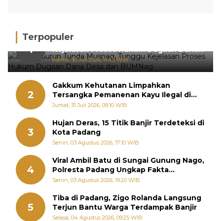
Terpopuler
BPRN Gurun Tunda Musnag, Tunggu
1
Kejelasan Proses Hukum Dugaan Dana
Desa dan BUMNag
Kamis, 30 Juli 2026, 11:45 WIB
Gakkum Kehutanan Limpahkan
2
Tersangka Pemanenan Kayu Ilegal di
Sariak Bayang ke Kejari Solok
Jumat, 31 Juli 2026, 09:10 WIB
Hujan Deras, 15 Titik Banjir Terdeteksi di
3
Kota Padang
Senin, 03 Agustus 2026, 17:10 WIB
Viral Ambil Batu di Sungai Gunung Nago,
4
Polresta Padang Ungkap Fakta
Sebenarnya
Senin, 03 Agustus 2026, 19:20 WIB
Tiba di Padang, Zigo Rolanda Langsung
5
Terjun Bantu Warga Terdampak Banjir
Selasa, 04 Agustus 2026, 09:25 WIB