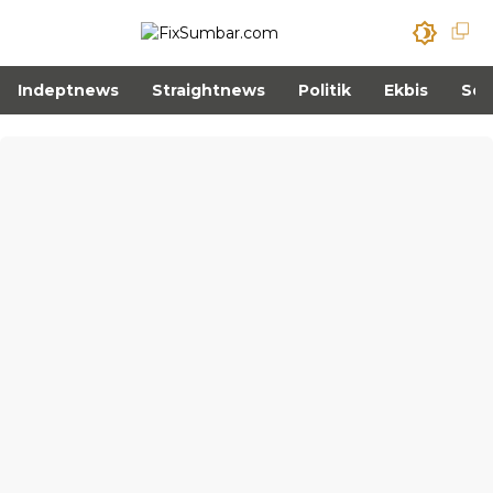
Indeptnews
Straightnews
Politik
Ekbis
Sos