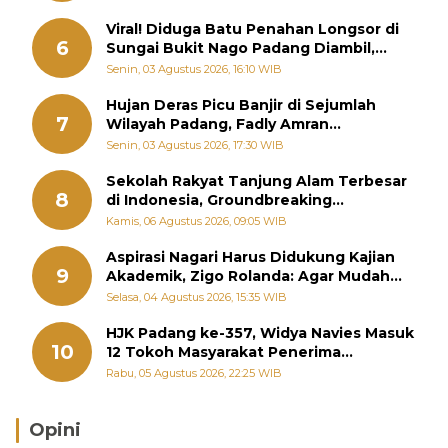
Viral! Diduga Batu Penahan Longsor di
6
Sungai Bukit Nago Padang Diambil,
Warga Khawatir Bencana Terulang
Senin, 03 Agustus 2026, 16:10 WIB
Hujan Deras Picu Banjir di Sejumlah
7
Wilayah Padang, Fadly Amran
Perintahkan OPD Siaga
Senin, 03 Agustus 2026, 17:30 WIB
Sekolah Rakyat Tanjung Alam Terbesar
8
di Indonesia, Groundbreaking
September
Kamis, 06 Agustus 2026, 09:05 WIB
Aspirasi Nagari Harus Didukung Kajian
9
Akademik, Zigo Rolanda: Agar Mudah
Diperjuangkan di Kementerian
Selasa, 04 Agustus 2026, 15:35 WIB
HJK Padang ke-357, Widya Navies Masuk
10
12 Tokoh Masyarakat Penerima
Penghargaan Pemko Padang
Rabu, 05 Agustus 2026, 22:25 WIB
Opini
Brasil Lebih Diunggulkan, tetapi Jepang Selalu