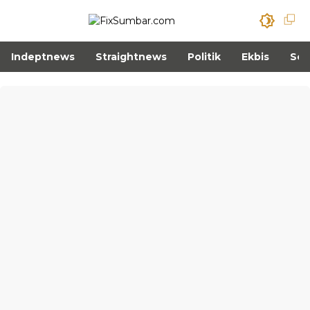
Indeptnews
Straightnews
Politik
Ekbis
Sos