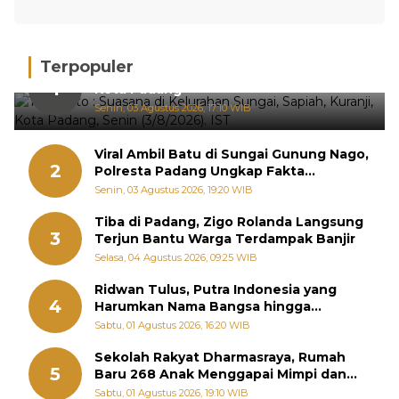
Terpopuler
Hujan Deras, 15 Titik Banjir Terdeteksi di
1
Kota Padang
Senin, 03 Agustus 2026, 17:10 WIB
Viral Ambil Batu di Sungai Gunung Nago,
2
Polresta Padang Ungkap Fakta
Sebenarnya
Senin, 03 Agustus 2026, 19:20 WIB
Tiba di Padang, Zigo Rolanda Langsung
3
Terjun Bantu Warga Terdampak Banjir
Selasa, 04 Agustus 2026, 09:25 WIB
Ridwan Tulus, Putra Indonesia yang
4
Harumkan Nama Bangsa hingga
Diabadikan dalam Buku Jepang
Sabtu, 01 Agustus 2026, 16:20 WIB
Sekolah Rakyat Dharmasraya, Rumah
5
Baru 268 Anak Menggapai Mimpi dan
Memutus Rantai Kemiskinan
Sabtu, 01 Agustus 2026, 19:10 WIB