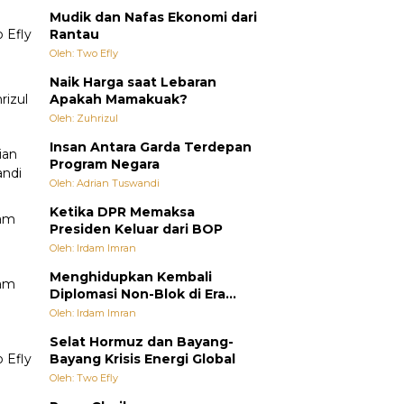
Mudik dan Nafas Ekonomi dari
Rantau
Oleh: Two Efly
Naik Harga saat Lebaran
Apakah Mamakuak?
Oleh: Zuhrizul
Insan Antara Garda Terdepan
Program Negara
Oleh: Adrian Tuswandi
Ketika DPR Memaksa
Presiden Keluar dari BOP
Oleh: Irdam Imran
Menghidupkan Kembali
Diplomasi Non-Blok di Era
Multipolar
Oleh: Irdam Imran
Selat Hormuz dan Bayang-
Bayang Krisis Energi Global
Oleh: Two Efly