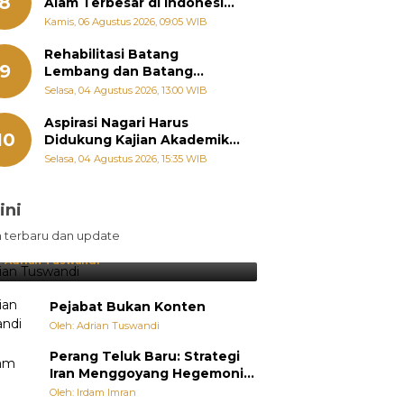
8
Alam Terbesar di Indonesia,
Groundbreaking September
Kamis, 06 Agustus 2026, 09:05 WIB
Rehabilitasi Batang
9
Lembang dan Batang
Gawan Segera Dimulai, Zigo
Selasa, 04 Agustus 2026, 13:00 WIB
Rolanda Pastikan Proyek
Berjalan
Aspirasi Nagari Harus
10
Didukung Kajian Akademik,
Zigo Rolanda: Agar Mudah
Selasa, 04 Agustus 2026, 15:35 WIB
Diperjuangkan di
Kementerian
ini
sil Lebih Diunggulkan, tetapi
n terbaru dan update
pang Selalu Punya Cara Membuat
jutan
:
Adrian Tuswandi
Pejabat Bukan Konten
Oleh: Adrian Tuswandi
Perang Teluk Baru: Strategi
Iran Menggoyang Hegemoni
AS dari Dalam
Oleh: Irdam Imran