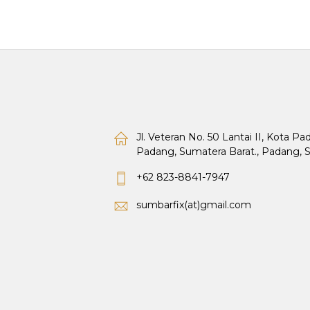
Jl. Veteran No. 50 Lantai II, Kota P
Padang, Sumatera Barat., Padang, 
+62 823-8841-7947
sumbarfix(at)gmail.com