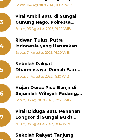
Bantu Warga Terdampak
Selasa, 04 Agustus 2026, 09:25 WIB
Banjir
Viral Ambil Batu di Sungai
3
Gunung Nago, Polresta
Padang Ungkap Fakta
Senin, 03 Agustus 2026, 19:20 WIB
Sebenarnya
Ridwan Tulus, Putra
4
Indonesia yang Harumkan
Nama Bangsa hingga
Sabtu, 01 Agustus 2026, 16:20 WIB
Diabadikan dalam Buku
Jepang
Sekolah Rakyat
5
Dharmasraya, Rumah Baru
268 Anak Menggapai Mimpi
Sabtu, 01 Agustus 2026, 19:10 WIB
dan Memutus Rantai
Kemiskinan
Hujan Deras Picu Banjir di
6
Sejumlah Wilayah Padang,
Fadly Amran Perintahkan
Senin, 03 Agustus 2026, 17:30 WIB
OPD Siaga
Viral! Diduga Batu Penahan
7
Longsor di Sungai Bukit
Nago Padang Diambil, Warga
Senin, 03 Agustus 2026, 16:10 WIB
Khawatir Bencana Terulang
Sekolah Rakyat Tanjung