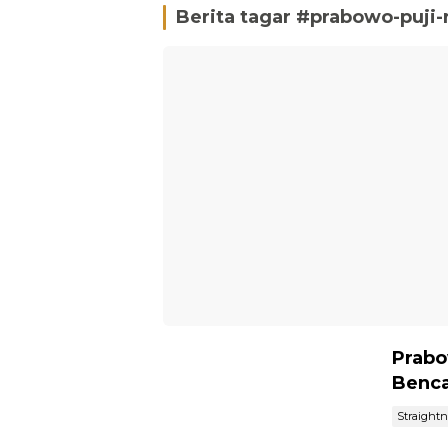
Berita tagar #
prabowo-puji
Prabo
Benca
Straight