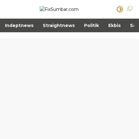
Indeptnews
Straightnews
Politik
Ekbis
Sos