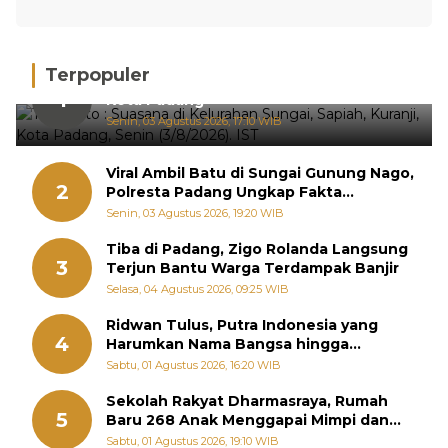
Terpopuler
Hujan Deras, 15 Titik Banjir Terdeteksi di
1
Kota Padang
Senin, 03 Agustus 2026, 17:10 WIB
Viral Ambil Batu di Sungai Gunung Nago,
2
Polresta Padang Ungkap Fakta
Sebenarnya
Senin, 03 Agustus 2026, 19:20 WIB
Tiba di Padang, Zigo Rolanda Langsung
3
Terjun Bantu Warga Terdampak Banjir
Selasa, 04 Agustus 2026, 09:25 WIB
Ridwan Tulus, Putra Indonesia yang
4
Harumkan Nama Bangsa hingga
Diabadikan dalam Buku Jepang
Sabtu, 01 Agustus 2026, 16:20 WIB
Sekolah Rakyat Dharmasraya, Rumah
5
Baru 268 Anak Menggapai Mimpi dan
Memutus Rantai Kemiskinan
Sabtu, 01 Agustus 2026, 19:10 WIB