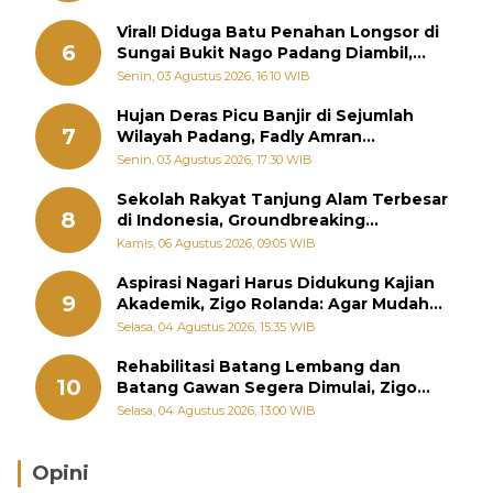
Viral! Diduga Batu Penahan Longsor di
6
Sungai Bukit Nago Padang Diambil,
Warga Khawatir Bencana Terulang
Senin, 03 Agustus 2026, 16:10 WIB
Hujan Deras Picu Banjir di Sejumlah
7
Wilayah Padang, Fadly Amran
Perintahkan OPD Siaga
Senin, 03 Agustus 2026, 17:30 WIB
Sekolah Rakyat Tanjung Alam Terbesar
8
di Indonesia, Groundbreaking
September
Kamis, 06 Agustus 2026, 09:05 WIB
Aspirasi Nagari Harus Didukung Kajian
9
Akademik, Zigo Rolanda: Agar Mudah
Diperjuangkan di Kementerian
Selasa, 04 Agustus 2026, 15:35 WIB
Rehabilitasi Batang Lembang dan
10
Batang Gawan Segera Dimulai, Zigo
Rolanda Pastikan Proyek Berjalan
Selasa, 04 Agustus 2026, 13:00 WIB
Opini
Brasil Lebih Diunggulkan, tetapi Jepang Selalu