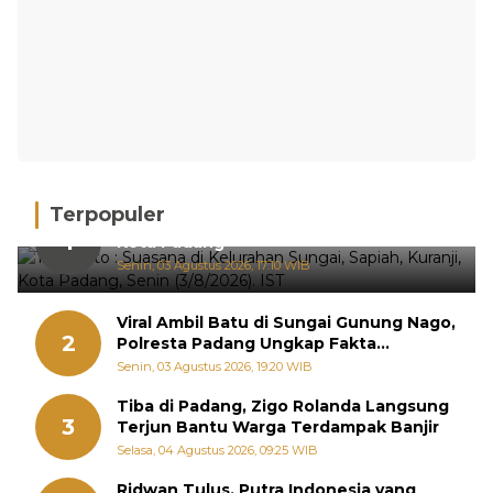
Terpopuler
Hujan Deras, 15 Titik Banjir Terdeteksi di
1
Kota Padang
Senin, 03 Agustus 2026, 17:10 WIB
Viral Ambil Batu di Sungai Gunung Nago,
2
Polresta Padang Ungkap Fakta
Sebenarnya
Senin, 03 Agustus 2026, 19:20 WIB
Tiba di Padang, Zigo Rolanda Langsung
3
Terjun Bantu Warga Terdampak Banjir
Selasa, 04 Agustus 2026, 09:25 WIB
Ridwan Tulus, Putra Indonesia yang