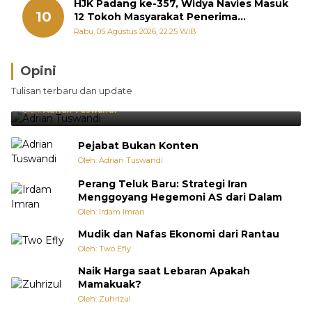
HJK Padang ke-357, Widya Navies Masuk
10
12 Tokoh Masyarakat Penerima
Penghargaan Pemko Padang
Rabu, 05 Agustus 2026, 22:25 WIB
Opini
Brasil Lebih Diunggulkan, tetapi Jepang Selalu
Tulisan terbaru dan update
Punya Cara Membuat Kejutan
Oleh:
Adrian Tuswandi
Pejabat Bukan Konten
Oleh: Adrian Tuswandi
Perang Teluk Baru: Strategi Iran
Menggoyang Hegemoni AS dari Dalam
Oleh: Irdam Imran
Mudik dan Nafas Ekonomi dari Rantau
Oleh: Two Efly
Naik Harga saat Lebaran Apakah
Mamakuak?
Oleh: Zuhrizul