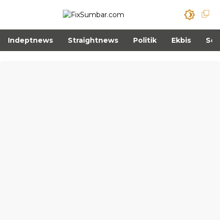
Indeptnews
Straightnews
Politik
Ekbis
Sos