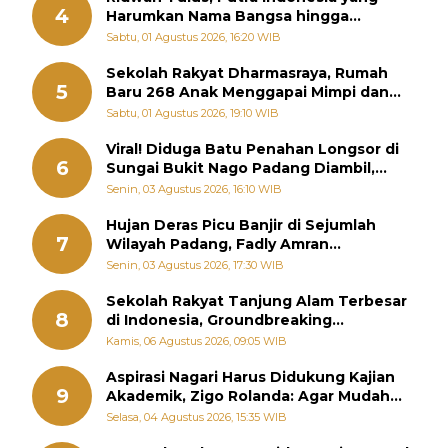
4
Harumkan Nama Bangsa hingga
Diabadikan dalam Buku Jepang
Sabtu, 01 Agustus 2026, 16:20 WIB
Sekolah Rakyat Dharmasraya, Rumah
5
Baru 268 Anak Menggapai Mimpi dan
Memutus Rantai Kemiskinan
Sabtu, 01 Agustus 2026, 19:10 WIB
Viral! Diduga Batu Penahan Longsor di
6
Sungai Bukit Nago Padang Diambil,
Warga Khawatir Bencana Terulang
Senin, 03 Agustus 2026, 16:10 WIB
Hujan Deras Picu Banjir di Sejumlah
7
Wilayah Padang, Fadly Amran
Perintahkan OPD Siaga
Senin, 03 Agustus 2026, 17:30 WIB
Sekolah Rakyat Tanjung Alam Terbesar
8
di Indonesia, Groundbreaking
September
Kamis, 06 Agustus 2026, 09:05 WIB
Aspirasi Nagari Harus Didukung Kajian
9
Akademik, Zigo Rolanda: Agar Mudah
Diperjuangkan di Kementerian
Selasa, 04 Agustus 2026, 15:35 WIB