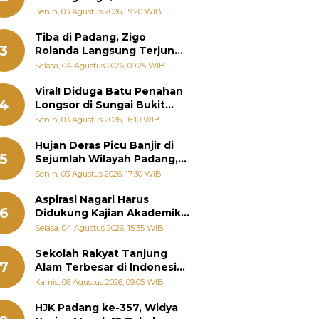
Padang Ungkap Fakta
Senin, 03 Agustus 2026, 19:20 WIB
Sebenarnya
Tiba di Padang, Zigo
3
Rolanda Langsung Terjun
Bantu Warga Terdampak
Selasa, 04 Agustus 2026, 09:25 WIB
Banjir
Viral! Diduga Batu Penahan
4
Longsor di Sungai Bukit
Nago Padang Diambil, Warga
Senin, 03 Agustus 2026, 16:10 WIB
Khawatir Bencana Terulang
Hujan Deras Picu Banjir di
5
Sejumlah Wilayah Padang,
Fadly Amran Perintahkan
Senin, 03 Agustus 2026, 17:30 WIB
OPD Siaga
Aspirasi Nagari Harus
6
Didukung Kajian Akademik,
Zigo Rolanda: Agar Mudah
Selasa, 04 Agustus 2026, 15:35 WIB
Diperjuangkan di
Kementerian
Sekolah Rakyat Tanjung
7
Alam Terbesar di Indonesia,
Groundbreaking September
Kamis, 06 Agustus 2026, 09:05 WIB
HJK Padang ke-357, Widya