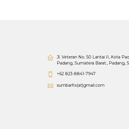
Jl. Veteran No. 50 Lantai II, Kota P
Padang, Sumatera Barat., Padang, 
+62 823-8841-7947
sumbarfix(at)gmail.com