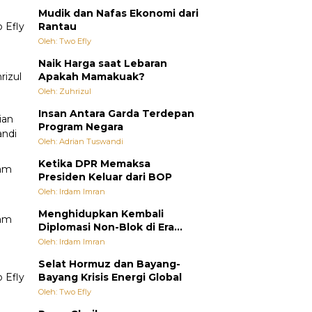
Mudik dan Nafas Ekonomi dari
Rantau
Oleh: Two Efly
Naik Harga saat Lebaran
Apakah Mamakuak?
Oleh: Zuhrizul
Insan Antara Garda Terdepan
Program Negara
Oleh: Adrian Tuswandi
Ketika DPR Memaksa
Presiden Keluar dari BOP
Oleh: Irdam Imran
Menghidupkan Kembali
Diplomasi Non-Blok di Era
Multipolar
Oleh: Irdam Imran
Selat Hormuz dan Bayang-
Bayang Krisis Energi Global
Oleh: Two Efly