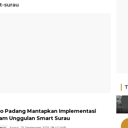
t-surau
T
o Padang Mantapkan Implementasi
am Unggulan Smart Surau
news
Kamis, 25 September 2025, 08:40 WIB