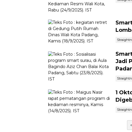
Smart
Lomba
Straight
Smart
Jadi 
Pada
Straight
1 Okt
Digeb
Straight