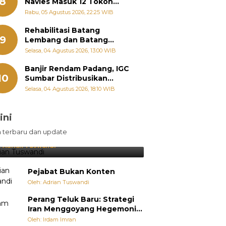
8
Navies Masuk 12 Tokoh
Masyarakat Penerima
Rabu, 05 Agustus 2026, 22:25 WIB
Penghargaan Pemko
Padang
Rehabilitasi Batang
9
Lembang dan Batang
Gawan Segera Dimulai, Zigo
Selasa, 04 Agustus 2026, 13:00 WIB
Rolanda Pastikan Proyek
Berjalan
Banjir Rendam Padang, IGC
10
Sumbar Distribusikan
Ratusan Nasi Bungkus dan
Selasa, 04 Agustus 2026, 18:10 WIB
Air Minum
ini
sil Lebih Diunggulkan, tetapi
n terbaru dan update
pang Selalu Punya Cara Membuat
jutan
:
Adrian Tuswandi
Pejabat Bukan Konten
Oleh: Adrian Tuswandi
Perang Teluk Baru: Strategi
Iran Menggoyang Hegemoni
AS dari Dalam
Oleh: Irdam Imran