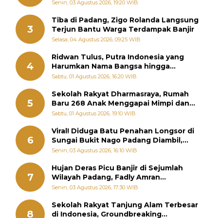
Sebenarnya
Senin, 03 Agustus 2026, 19:20 WIB
Tiba di Padang, Zigo Rolanda Langsung
3
Terjun Bantu Warga Terdampak Banjir
Selasa, 04 Agustus 2026, 09:25 WIB
Ridwan Tulus, Putra Indonesia yang
4
Harumkan Nama Bangsa hingga
Diabadikan dalam Buku Jepang
Sabtu, 01 Agustus 2026, 16:20 WIB
Sekolah Rakyat Dharmasraya, Rumah
5
Baru 268 Anak Menggapai Mimpi dan
Memutus Rantai Kemiskinan
Sabtu, 01 Agustus 2026, 19:10 WIB
Viral! Diduga Batu Penahan Longsor di
6
Sungai Bukit Nago Padang Diambil,
Warga Khawatir Bencana Terulang
Senin, 03 Agustus 2026, 16:10 WIB
Hujan Deras Picu Banjir di Sejumlah
7
Wilayah Padang, Fadly Amran
Perintahkan OPD Siaga
Senin, 03 Agustus 2026, 17:30 WIB
Sekolah Rakyat Tanjung Alam Terbesar
8
di Indonesia, Groundbreaking