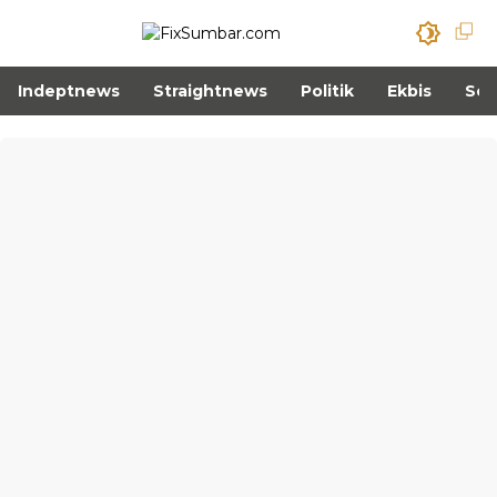
Indeptnews
Straightnews
Politik
Ekbis
Sos