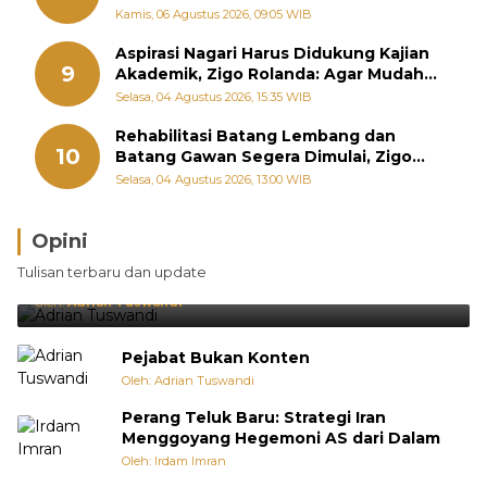
September
Kamis, 06 Agustus 2026, 09:05 WIB
Aspirasi Nagari Harus Didukung Kajian
9
Akademik, Zigo Rolanda: Agar Mudah
Diperjuangkan di Kementerian
Selasa, 04 Agustus 2026, 15:35 WIB
Rehabilitasi Batang Lembang dan
10
Batang Gawan Segera Dimulai, Zigo
Rolanda Pastikan Proyek Berjalan
Selasa, 04 Agustus 2026, 13:00 WIB
Opini
Brasil Lebih Diunggulkan, tetapi Jepang Selalu
Tulisan terbaru dan update
Punya Cara Membuat Kejutan
Oleh:
Adrian Tuswandi
Pejabat Bukan Konten
Oleh: Adrian Tuswandi
Perang Teluk Baru: Strategi Iran
Menggoyang Hegemoni AS dari Dalam
Oleh: Irdam Imran