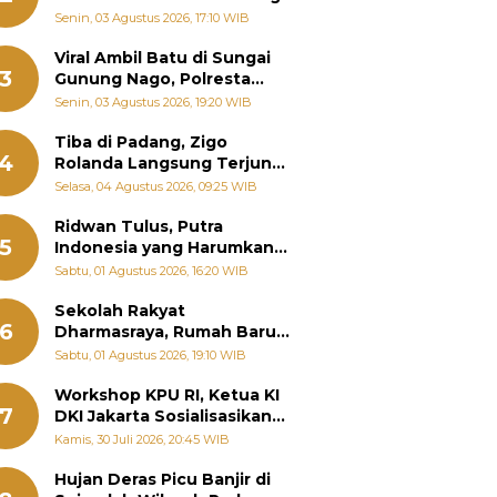
Senin, 03 Agustus 2026, 17:10 WIB
Viral Ambil Batu di Sungai
3
Gunung Nago, Polresta
Padang Ungkap Fakta
Senin, 03 Agustus 2026, 19:20 WIB
Sebenarnya
Tiba di Padang, Zigo
4
Rolanda Langsung Terjun
Bantu Warga Terdampak
Selasa, 04 Agustus 2026, 09:25 WIB
Banjir
Ridwan Tulus, Putra
5
Indonesia yang Harumkan
Nama Bangsa hingga
Sabtu, 01 Agustus 2026, 16:20 WIB
Diabadikan dalam Buku
Jepang
Sekolah Rakyat
6
Dharmasraya, Rumah Baru
268 Anak Menggapai Mimpi
Sabtu, 01 Agustus 2026, 19:10 WIB
dan Memutus Rantai
Kemiskinan
Workshop KPU RI, Ketua KI
7
DKI Jakarta Sosialisasikan
Hukum Acara Penyelesaian
Kamis, 30 Juli 2026, 20:45 WIB
Sengketa Informasi Publik
Hujan Deras Picu Banjir di