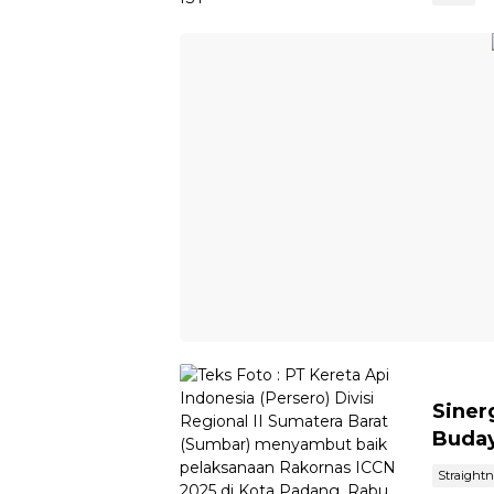
Siner
Buday
Straight