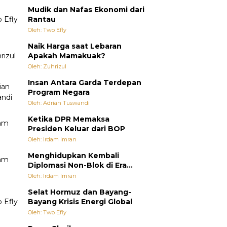
Mudik dan Nafas Ekonomi dari
Rantau
Oleh: Two Efly
Naik Harga saat Lebaran
Apakah Mamakuak?
Oleh: Zuhrizul
Insan Antara Garda Terdepan
Program Negara
Oleh: Adrian Tuswandi
Ketika DPR Memaksa
Presiden Keluar dari BOP
Oleh: Irdam Imran
Menghidupkan Kembali
Diplomasi Non-Blok di Era
Multipolar
Oleh: Irdam Imran
Selat Hormuz dan Bayang-
Bayang Krisis Energi Global
Oleh: Two Efly