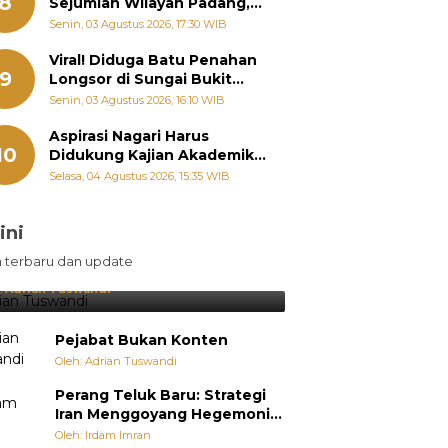
8
Sejumlah Wilayah Padang,
Fadly Amran Perintahkan
Senin, 03 Agustus 2026, 17:30 WIB
OPD Siaga
Viral! Diduga Batu Penahan
9
Longsor di Sungai Bukit
Nago Padang Diambil, Warga
Senin, 03 Agustus 2026, 16:10 WIB
Khawatir Bencana Terulang
Aspirasi Nagari Harus
10
Didukung Kajian Akademik,
Zigo Rolanda: Agar Mudah
Selasa, 04 Agustus 2026, 15:35 WIB
Diperjuangkan di
Kementerian
ini
sil Lebih Diunggulkan, tetapi
n terbaru dan update
pang Selalu Punya Cara Membuat
jutan
:
Adrian Tuswandi
Pejabat Bukan Konten
Oleh: Adrian Tuswandi
Perang Teluk Baru: Strategi
Iran Menggoyang Hegemoni
AS dari Dalam
Oleh: Irdam Imran