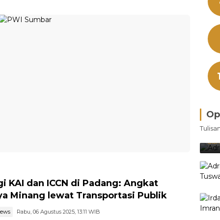
Op
Bra
Tulisa
Je
Ke
Oleh
gi KAI dan ICCN di Padang: Angkat
a Minang lewat Transportasi Publik
news
Rabu, 06 Agustus 2025, 13:11 WIB