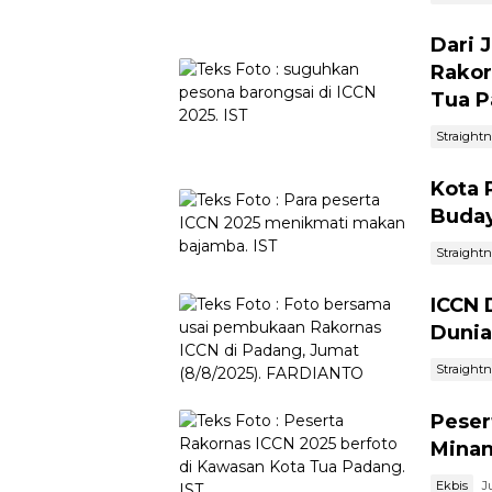
Dari 
Rakor
Tua 
Straight
Kota 
Buday
Straight
ICCN 
Dunia
Straight
Peser
Minan
Ekbis
J