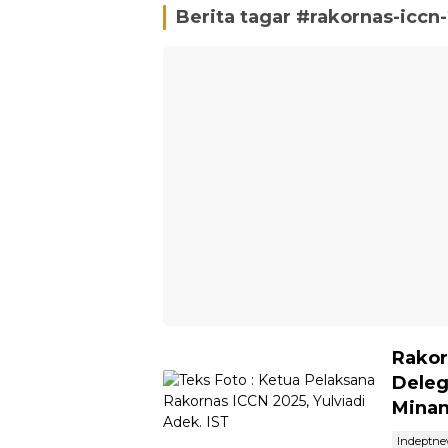
Berita tagar #
rakornas-iccn
Rakor
Deleg
Mina
Indeptn