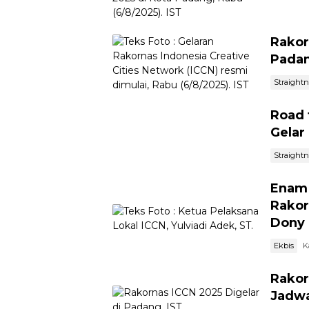
Rakor
Padan
Straight
Road 
Gelar
Straight
Enam 
Rakor
Dony 
Ekbis
K
Rakor
Jadwa