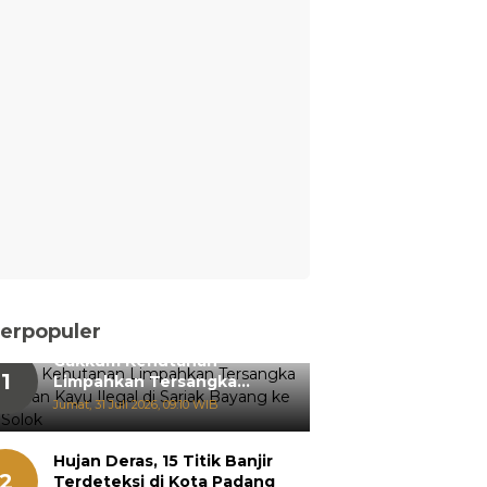
erpopuler
Gakkum Kehutanan
1
Limpahkan Tersangka
Pemanenan Kayu Ilegal di
Jumat, 31 Juli 2026, 09:10 WIB
Sariak Bayang ke Kejari
Solok
Hujan Deras, 15 Titik Banjir
2
Terdeteksi di Kota Padang