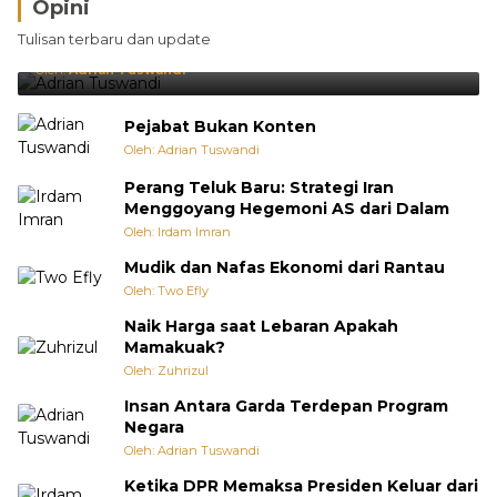
Opini
Brasil Lebih Diunggulkan, tetapi Jepang Selalu
Tulisan terbaru dan update
Punya Cara Membuat Kejutan
Oleh:
Adrian Tuswandi
Pejabat Bukan Konten
Oleh: Adrian Tuswandi
Perang Teluk Baru: Strategi Iran
Menggoyang Hegemoni AS dari Dalam
Oleh: Irdam Imran
Mudik dan Nafas Ekonomi dari Rantau
Oleh: Two Efly
Naik Harga saat Lebaran Apakah
Mamakuak?
Oleh: Zuhrizul
Insan Antara Garda Terdepan Program
Negara
Oleh: Adrian Tuswandi
Ketika DPR Memaksa Presiden Keluar dari