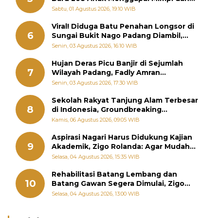
Memutus Rantai Kemiskinan
Sabtu, 01 Agustus 2026, 19:10 WIB
Viral! Diduga Batu Penahan Longsor di
6
Sungai Bukit Nago Padang Diambil,
Warga Khawatir Bencana Terulang
Senin, 03 Agustus 2026, 16:10 WIB
Hujan Deras Picu Banjir di Sejumlah
7
Wilayah Padang, Fadly Amran
Perintahkan OPD Siaga
Senin, 03 Agustus 2026, 17:30 WIB
Sekolah Rakyat Tanjung Alam Terbesar
8
di Indonesia, Groundbreaking
September
Kamis, 06 Agustus 2026, 09:05 WIB
Aspirasi Nagari Harus Didukung Kajian
9
Akademik, Zigo Rolanda: Agar Mudah
Diperjuangkan di Kementerian
Selasa, 04 Agustus 2026, 15:35 WIB
Rehabilitasi Batang Lembang dan
10
Batang Gawan Segera Dimulai, Zigo
Rolanda Pastikan Proyek Berjalan
Selasa, 04 Agustus 2026, 13:00 WIB