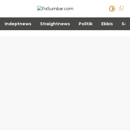
Indeptnews
Straightnews
Politik
Ekbis
Sos