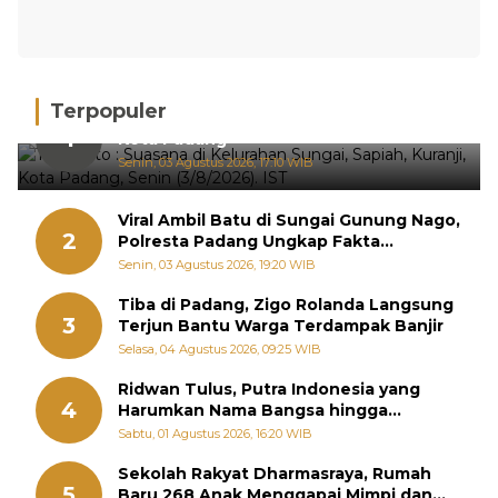
Terpopuler
Hujan Deras, 15 Titik Banjir Terdeteksi di
1
Kota Padang
Senin, 03 Agustus 2026, 17:10 WIB
Viral Ambil Batu di Sungai Gunung Nago,
2
Polresta Padang Ungkap Fakta
Sebenarnya
Senin, 03 Agustus 2026, 19:20 WIB
Tiba di Padang, Zigo Rolanda Langsung
3
Terjun Bantu Warga Terdampak Banjir
Selasa, 04 Agustus 2026, 09:25 WIB
Ridwan Tulus, Putra Indonesia yang
4
Harumkan Nama Bangsa hingga
Diabadikan dalam Buku Jepang
Sabtu, 01 Agustus 2026, 16:20 WIB
Sekolah Rakyat Dharmasraya, Rumah
5
Baru 268 Anak Menggapai Mimpi dan