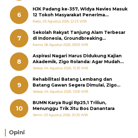
HJK Padang ke-357, Widya Navies Masuk
6
12 Tokoh Masyarakat Penerima
Penghargaan Pemko Padang
Rabu, 05 Agustus 2026, 22:25 WIB
Sekolah Rakyat Tanjung Alam Terbesar
7
di Indonesia, Groundbreaking
September
Kamis, 06 Agustus 2026, 09:05 WIB
Aspirasi Nagari Harus Didukung Kajian
8
Akademik, Zigo Rolanda: Agar Mudah
Diperjuangkan di Kementerian
Selasa, 04 Agustus 2026, 15:35 WIB
Rehabilitasi Batang Lembang dan
9
Batang Gawan Segera Dimulai, Zigo
Rolanda Pastikan Proyek Berjalan
Selasa, 04 Agustus 2026, 13:00 WIB
BUMN Karya Rugi Rp25,1 Triliun,
10
Menunggu Trik Jitu Bos Danantara
Senin, 03 Agustus 2026, 20:35 WIB
Opini
Brasil Lebih Diunggulkan, tetapi Jepang Selalu