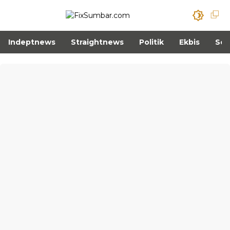
Indeptnews
Straightnews
Politik
Ekbis
Sos