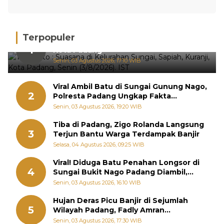
Terpopuler
Hujan Deras, 15 Titik Banjir Terdeteksi di
1
Kota Padang
Senin, 03 Agustus 2026, 17:10 WIB
Viral Ambil Batu di Sungai Gunung Nago,
2
Polresta Padang Ungkap Fakta
Sebenarnya
Senin, 03 Agustus 2026, 19:20 WIB
Tiba di Padang, Zigo Rolanda Langsung
3
Terjun Bantu Warga Terdampak Banjir
Selasa, 04 Agustus 2026, 09:25 WIB
Viral! Diduga Batu Penahan Longsor di
4
Sungai Bukit Nago Padang Diambil,
Warga Khawatir Bencana Terulang
Senin, 03 Agustus 2026, 16:10 WIB
Hujan Deras Picu Banjir di Sejumlah
5
Wilayah Padang, Fadly Amran
Perintahkan OPD Siaga
Senin, 03 Agustus 2026, 17:30 WIB