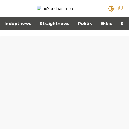
Indeptnews
Straightnews
Politik
Ekbis
Sos