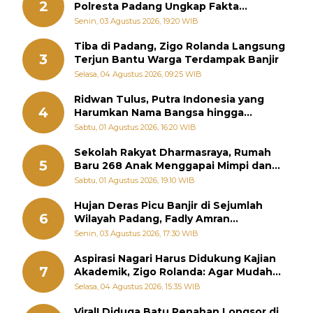
2
Polresta Padang Ungkap Fakta
Sebenarnya
Senin, 03 Agustus 2026, 19:20 WIB
Tiba di Padang, Zigo Rolanda Langsung
3
Terjun Bantu Warga Terdampak Banjir
Selasa, 04 Agustus 2026, 09:25 WIB
Ridwan Tulus, Putra Indonesia yang
4
Harumkan Nama Bangsa hingga
Diabadikan dalam Buku Jepang
Sabtu, 01 Agustus 2026, 16:20 WIB
Sekolah Rakyat Dharmasraya, Rumah
5
Baru 268 Anak Menggapai Mimpi dan
Memutus Rantai Kemiskinan
Sabtu, 01 Agustus 2026, 19:10 WIB
Hujan Deras Picu Banjir di Sejumlah
6
Wilayah Padang, Fadly Amran
Perintahkan OPD Siaga
Senin, 03 Agustus 2026, 17:30 WIB
Aspirasi Nagari Harus Didukung Kajian
7
Akademik, Zigo Rolanda: Agar Mudah
Diperjuangkan di Kementerian
Selasa, 04 Agustus 2026, 15:35 WIB
Viral! Diduga Batu Penahan Longsor di