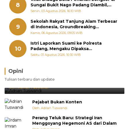
8
Sungai Bukit Nago Padang Diambil,
Warga Khawatir Bencana Terulang
Senin, 03 Agustus 2026, 16:10 WIB
Sekolah Rakyat Tanjung Alam Terbesar
9
di Indonesia, Groundbreaking
September
Kamis, 06 Agustus 2026, 09:05 WIB
Istri Laporkan Suami ke Polresta
10
Padang, Mengaku Dipaksa
Berhubungan dengan Pria Lain
Sabtu, 01 Agustus 2026, 10:30 WIB
Opini
Brasil Lebih Diunggulkan, tetapi Jepang Selalu
Tulisan terbaru dan update
Punya Cara Membuat Kejutan
Oleh:
Adrian Tuswandi
Pejabat Bukan Konten
Oleh: Adrian Tuswandi
Perang Teluk Baru: Strategi Iran
Menggoyang Hegemoni AS dari Dalam