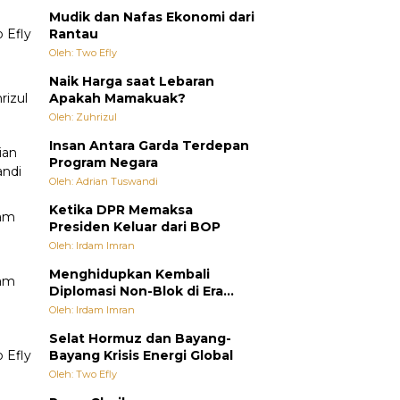
Mudik dan Nafas Ekonomi dari
Rantau
Oleh: Two Efly
Naik Harga saat Lebaran
Apakah Mamakuak?
Oleh: Zuhrizul
Insan Antara Garda Terdepan
Program Negara
Oleh: Adrian Tuswandi
Ketika DPR Memaksa
Presiden Keluar dari BOP
Oleh: Irdam Imran
Menghidupkan Kembali
Diplomasi Non-Blok di Era
Multipolar
Oleh: Irdam Imran
Selat Hormuz dan Bayang-
Bayang Krisis Energi Global
Oleh: Two Efly