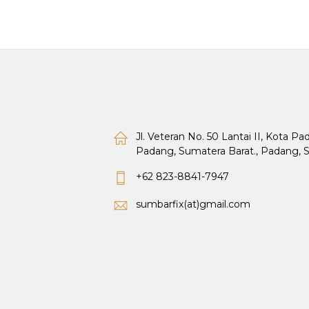
Jl. Veteran No. 50 Lantai II, Kota P
Padang, Sumatera Barat., Padang, 
+62 823-8841-7947
sumbarfix(at)gmail.com