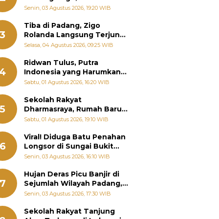
Padang Ungkap Fakta
Senin, 03 Agustus 2026, 19:20 WIB
Sebenarnya
Tiba di Padang, Zigo
3
Rolanda Langsung Terjun
Bantu Warga Terdampak
Selasa, 04 Agustus 2026, 09:25 WIB
Banjir
Ridwan Tulus, Putra
4
Indonesia yang Harumkan
Nama Bangsa hingga
Sabtu, 01 Agustus 2026, 16:20 WIB
Diabadikan dalam Buku
Jepang
Sekolah Rakyat
5
Dharmasraya, Rumah Baru
268 Anak Menggapai Mimpi
Sabtu, 01 Agustus 2026, 19:10 WIB
dan Memutus Rantai
Kemiskinan
Viral! Diduga Batu Penahan
6
Longsor di Sungai Bukit
Nago Padang Diambil, Warga
Senin, 03 Agustus 2026, 16:10 WIB
Khawatir Bencana Terulang
Hujan Deras Picu Banjir di
7
Sejumlah Wilayah Padang,
Fadly Amran Perintahkan
Senin, 03 Agustus 2026, 17:30 WIB
OPD Siaga
Sekolah Rakyat Tanjung