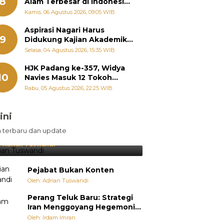
8
Alam Terbesar di Indonesia,
Groundbreaking September
Kamis, 06 Agustus 2026, 09:05 WIB
Aspirasi Nagari Harus
9
Didukung Kajian Akademik,
Zigo Rolanda: Agar Mudah
Selasa, 04 Agustus 2026, 15:35 WIB
Diperjuangkan di
Kementerian
HJK Padang ke-357, Widya
10
Navies Masuk 12 Tokoh
Masyarakat Penerima
Rabu, 05 Agustus 2026, 22:25 WIB
Penghargaan Pemko
Padang
ini
sil Lebih Diunggulkan, tetapi
n terbaru dan update
pang Selalu Punya Cara Membuat
jutan
:
Adrian Tuswandi
Pejabat Bukan Konten
Oleh: Adrian Tuswandi
Perang Teluk Baru: Strategi
Iran Menggoyang Hegemoni
AS dari Dalam
Oleh: Irdam Imran