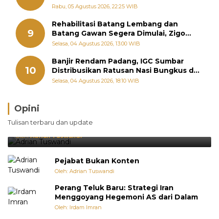
Penghargaan Pemko Padang
Rabu, 05 Agustus 2026, 22:25 WIB
Rehabilitasi Batang Lembang dan
9
Batang Gawan Segera Dimulai, Zigo
Rolanda Pastikan Proyek Berjalan
Selasa, 04 Agustus 2026, 13:00 WIB
Banjir Rendam Padang, IGC Sumbar
10
Distribusikan Ratusan Nasi Bungkus dan
Air Minum
Selasa, 04 Agustus 2026, 18:10 WIB
Opini
Brasil Lebih Diunggulkan, tetapi Jepang Selalu
Tulisan terbaru dan update
Punya Cara Membuat Kejutan
Oleh:
Adrian Tuswandi
Pejabat Bukan Konten
Oleh: Adrian Tuswandi
Perang Teluk Baru: Strategi Iran
Menggoyang Hegemoni AS dari Dalam
Oleh: Irdam Imran