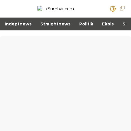
Indeptnews
Straightnews
Politik
Ekbis
Sos