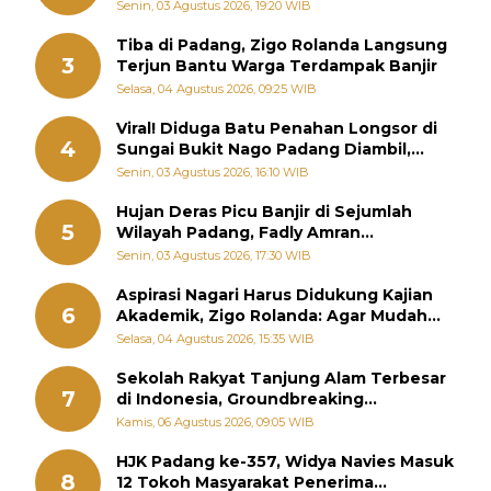
Sebenarnya
Senin, 03 Agustus 2026, 19:20 WIB
Tiba di Padang, Zigo Rolanda Langsung
3
Terjun Bantu Warga Terdampak Banjir
Selasa, 04 Agustus 2026, 09:25 WIB
Viral! Diduga Batu Penahan Longsor di
4
Sungai Bukit Nago Padang Diambil,
Warga Khawatir Bencana Terulang
Senin, 03 Agustus 2026, 16:10 WIB
Hujan Deras Picu Banjir di Sejumlah
5
Wilayah Padang, Fadly Amran
Perintahkan OPD Siaga
Senin, 03 Agustus 2026, 17:30 WIB
Aspirasi Nagari Harus Didukung Kajian
6
Akademik, Zigo Rolanda: Agar Mudah
Diperjuangkan di Kementerian
Selasa, 04 Agustus 2026, 15:35 WIB
Sekolah Rakyat Tanjung Alam Terbesar
7
di Indonesia, Groundbreaking
September
Kamis, 06 Agustus 2026, 09:05 WIB
HJK Padang ke-357, Widya Navies Masuk
8
12 Tokoh Masyarakat Penerima