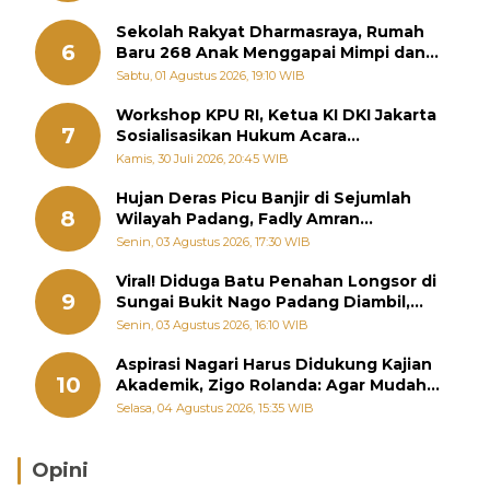
Sekolah Rakyat Dharmasraya, Rumah
6
Baru 268 Anak Menggapai Mimpi dan
Memutus Rantai Kemiskinan
Sabtu, 01 Agustus 2026, 19:10 WIB
Workshop KPU RI, Ketua KI DKI Jakarta
7
Sosialisasikan Hukum Acara
Penyelesaian Sengketa Informasi Publik
Kamis, 30 Juli 2026, 20:45 WIB
Hujan Deras Picu Banjir di Sejumlah
8
Wilayah Padang, Fadly Amran
Perintahkan OPD Siaga
Senin, 03 Agustus 2026, 17:30 WIB
Viral! Diduga Batu Penahan Longsor di
9
Sungai Bukit Nago Padang Diambil,
Warga Khawatir Bencana Terulang
Senin, 03 Agustus 2026, 16:10 WIB
Aspirasi Nagari Harus Didukung Kajian
10
Akademik, Zigo Rolanda: Agar Mudah
Diperjuangkan di Kementerian
Selasa, 04 Agustus 2026, 15:35 WIB
Opini
Brasil Lebih Diunggulkan, tetapi Jepang Selalu