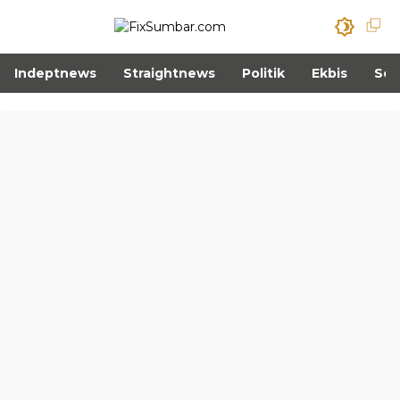
Indeptnews
Straightnews
Politik
Ekbis
Sos