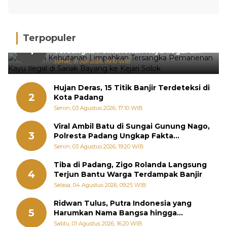
Terpopuler
Gakkum Kehutanan Limpahkan
1
Tersangka Pemanenan Kayu Ilegal di
Sariak Bayang ke Kejari Solok
Jumat, 31 Juli 2026, 09:10 WIB
Hujan Deras, 15 Titik Banjir Terdeteksi di
2
Kota Padang
Senin, 03 Agustus 2026, 17:10 WIB
Viral Ambil Batu di Sungai Gunung Nago,
3
Polresta Padang Ungkap Fakta
Sebenarnya
Senin, 03 Agustus 2026, 19:20 WIB
Tiba di Padang, Zigo Rolanda Langsung
4
Terjun Bantu Warga Terdampak Banjir
Selasa, 04 Agustus 2026, 09:25 WIB
Ridwan Tulus, Putra Indonesia yang
5
Harumkan Nama Bangsa hingga
Diabadikan dalam Buku Jepang
Sabtu, 01 Agustus 2026, 16:20 WIB