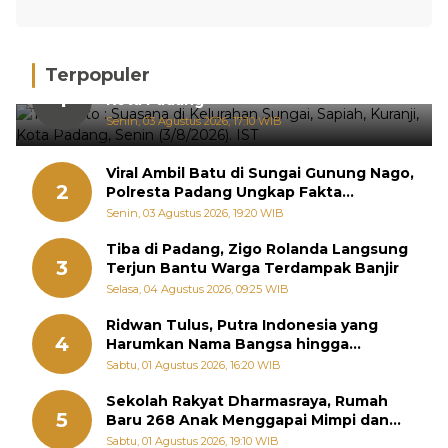
Terpopuler
Hujan Deras, 15 Titik Banjir Terdeteksi di
1
Kota Padang
Senin, 03 Agustus 2026, 17:10 WIB
Viral Ambil Batu di Sungai Gunung Nago,
2
Polresta Padang Ungkap Fakta
Sebenarnya
Senin, 03 Agustus 2026, 19:20 WIB
Tiba di Padang, Zigo Rolanda Langsung
3
Terjun Bantu Warga Terdampak Banjir
Selasa, 04 Agustus 2026, 09:25 WIB
Ridwan Tulus, Putra Indonesia yang
4
Harumkan Nama Bangsa hingga
Diabadikan dalam Buku Jepang
Sabtu, 01 Agustus 2026, 16:20 WIB
Sekolah Rakyat Dharmasraya, Rumah
5
Baru 268 Anak Menggapai Mimpi dan
Memutus Rantai Kemiskinan
Sabtu, 01 Agustus 2026, 19:10 WIB