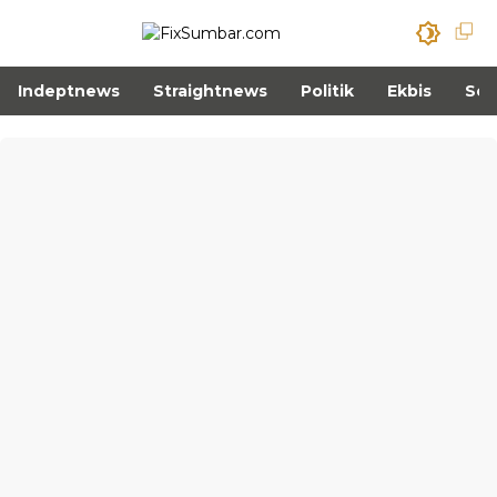
Indeptnews
Straightnews
Politik
Ekbis
Sos