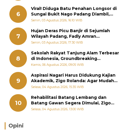
Viral! Diduga Batu Penahan Longsor di
6
Sungai Bukit Nago Padang Diambil,
Warga Khawatir Bencana Terulang
Senin, 03 Agustus 2026, 16:10 WIB
Hujan Deras Picu Banjir di Sejumlah
7
Wilayah Padang, Fadly Amran
Perintahkan OPD Siaga
Senin, 03 Agustus 2026, 17:30 WIB
Sekolah Rakyat Tanjung Alam Terbesar
8
di Indonesia, Groundbreaking
September
Kamis, 06 Agustus 2026, 09:05 WIB
Aspirasi Nagari Harus Didukung Kajian
9
Akademik, Zigo Rolanda: Agar Mudah
Diperjuangkan di Kementerian
Selasa, 04 Agustus 2026, 15:35 WIB
Rehabilitasi Batang Lembang dan
10
Batang Gawan Segera Dimulai, Zigo
Rolanda Pastikan Proyek Berjalan
Selasa, 04 Agustus 2026, 13:00 WIB
Opini
Brasil Lebih Diunggulkan, tetapi Jepang Selalu