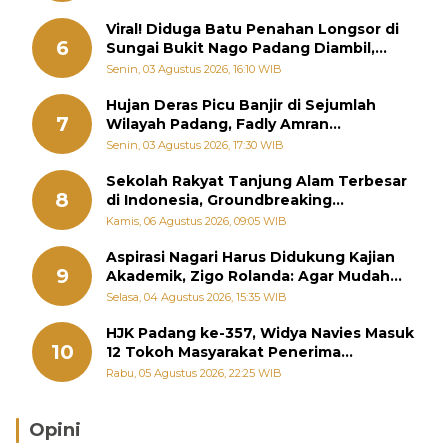
Viral! Diduga Batu Penahan Longsor di
6
Sungai Bukit Nago Padang Diambil,
Warga Khawatir Bencana Terulang
Senin, 03 Agustus 2026, 16:10 WIB
Hujan Deras Picu Banjir di Sejumlah
7
Wilayah Padang, Fadly Amran
Perintahkan OPD Siaga
Senin, 03 Agustus 2026, 17:30 WIB
Sekolah Rakyat Tanjung Alam Terbesar
8
di Indonesia, Groundbreaking
September
Kamis, 06 Agustus 2026, 09:05 WIB
Aspirasi Nagari Harus Didukung Kajian
9
Akademik, Zigo Rolanda: Agar Mudah
Diperjuangkan di Kementerian
Selasa, 04 Agustus 2026, 15:35 WIB
HJK Padang ke-357, Widya Navies Masuk
10
12 Tokoh Masyarakat Penerima
Penghargaan Pemko Padang
Rabu, 05 Agustus 2026, 22:25 WIB
Opini
Brasil Lebih Diunggulkan, tetapi Jepang Selalu