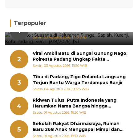
Terpopuler
Hujan Deras, 15 Titik Banjir Terdeteksi di
1
Kota Padang
Senin, 03 Agustus 2026, 17:10 WIB
Viral Ambil Batu di Sungai Gunung Nago,
2
Polresta Padang Ungkap Fakta
Sebenarnya
Senin, 03 Agustus 2026, 19:20 WIB
Tiba di Padang, Zigo Rolanda Langsung
3
Terjun Bantu Warga Terdampak Banjir
Selasa, 04 Agustus 2026, 09:25 WIB
Ridwan Tulus, Putra Indonesia yang
4
Harumkan Nama Bangsa hingga
Diabadikan dalam Buku Jepang
Sabtu, 01 Agustus 2026, 16:20 WIB
Sekolah Rakyat Dharmasraya, Rumah
5
Baru 268 Anak Menggapai Mimpi dan
Memutus Rantai Kemiskinan
Sabtu, 01 Agustus 2026, 19:10 WIB