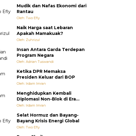
Mudik dan Nafas Ekonomi dari
Rantau
Oleh: Two Efly
Naik Harga saat Lebaran
Apakah Mamakuak?
Oleh: Zuhrizul
Insan Antara Garda Terdepan
Program Negara
Oleh: Adrian Tuswandi
Ketika DPR Memaksa
Presiden Keluar dari BOP
Oleh: Irdam Imran
Menghidupkan Kembali
Diplomasi Non-Blok di Era
Multipolar
Oleh: Irdam Imran
Selat Hormuz dan Bayang-
Bayang Krisis Energi Global
Oleh: Two Efly