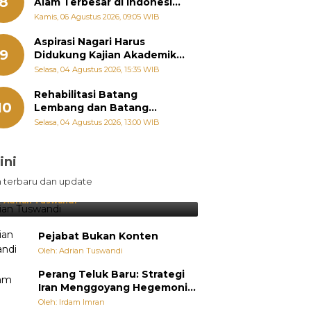
8
Alam Terbesar di Indonesia,
Groundbreaking September
Kamis, 06 Agustus 2026, 09:05 WIB
Aspirasi Nagari Harus
9
Didukung Kajian Akademik,
Zigo Rolanda: Agar Mudah
Selasa, 04 Agustus 2026, 15:35 WIB
Diperjuangkan di
Kementerian
Rehabilitasi Batang
10
Lembang dan Batang
Gawan Segera Dimulai, Zigo
Selasa, 04 Agustus 2026, 13:00 WIB
Rolanda Pastikan Proyek
Berjalan
ini
sil Lebih Diunggulkan, tetapi
n terbaru dan update
pang Selalu Punya Cara Membuat
jutan
:
Adrian Tuswandi
Pejabat Bukan Konten
Oleh: Adrian Tuswandi
Perang Teluk Baru: Strategi
Iran Menggoyang Hegemoni
AS dari Dalam
Oleh: Irdam Imran