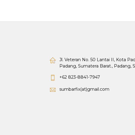
Jl. Veteran No. 50 Lantai II, Kota P
Padang, Sumatera Barat., Padang, 
+62 823-8841-7947
sumbarfix(at)gmail.com