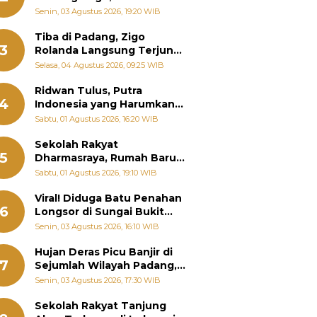
Padang Ungkap Fakta
Senin, 03 Agustus 2026, 19:20 WIB
Sebenarnya
Tiba di Padang, Zigo
3
Rolanda Langsung Terjun
Bantu Warga Terdampak
Selasa, 04 Agustus 2026, 09:25 WIB
Banjir
Ridwan Tulus, Putra
4
Indonesia yang Harumkan
Nama Bangsa hingga
Sabtu, 01 Agustus 2026, 16:20 WIB
Diabadikan dalam Buku
Jepang
Sekolah Rakyat
5
Dharmasraya, Rumah Baru
268 Anak Menggapai Mimpi
Sabtu, 01 Agustus 2026, 19:10 WIB
dan Memutus Rantai
Kemiskinan
Viral! Diduga Batu Penahan
6
Longsor di Sungai Bukit
Nago Padang Diambil, Warga
Senin, 03 Agustus 2026, 16:10 WIB
Khawatir Bencana Terulang
Hujan Deras Picu Banjir di
7
Sejumlah Wilayah Padang,
Fadly Amran Perintahkan
Senin, 03 Agustus 2026, 17:30 WIB
OPD Siaga
Sekolah Rakyat Tanjung